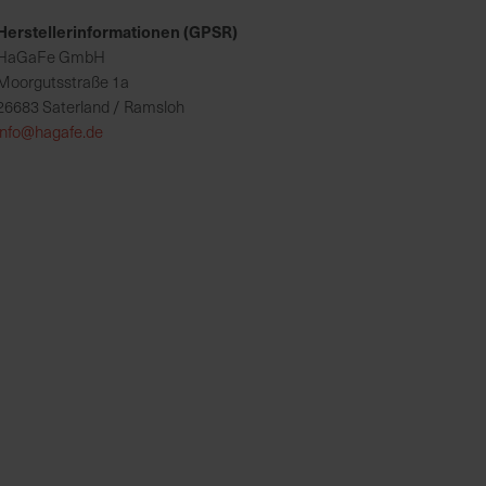
Herstellerinformationen (GPSR)
HaGaFe GmbH
Moorgutsstraße 1a
26683 Saterland / Ramsloh
info@hagafe.de