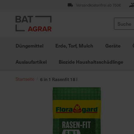
Zum
Versandkostenfrei ab 750€
Inhalt
springen
Suche
Düngemittel
Erde, Torf, Mulch
Geräte
Auslaufartikel
Biozide Haushaltsschädlinge
Startseite
6 in 1 Rasenfit 18 l
Zum
Ende
der
Bildgalerie
springen