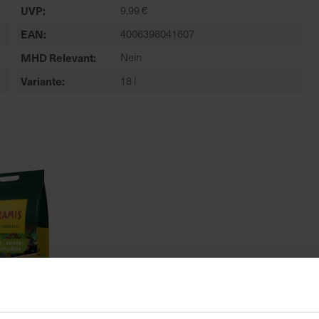
UVP
9,99 €
EAN
4006398041607
MHD Relevant
Nein
Variante
18 l