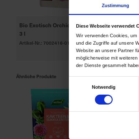
Zustimmung
Bio Exotisch Orchideenerde
Seramis Outd
Diese Webseite verwendet 
3 l
Gran. Beet-,
Wir verwenden Cookies, um I
Kübelpflanz
Artikel-Nr.: 7002416-01
und die Zugriffe auf unsere 
Artikel-Nr.: 70
Website an unsere Partner fü
möglicherweise mit weiteren
der Dienste gesammelt habe
Ähnliche Produkte
Einwilligungsauswahl
Notwendig