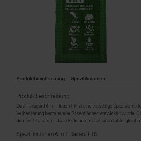
Zum
Anfang
Produktbeschreibung
Spezifikationen
der
Bildgalerie
Produktbeschreibung
springen
Das Floragard 6 in 1 Rasen-Fit ist eine vielseitige Spezialerde 
Verbesserung bestehender Rasenflächen entwickelt wurde. O
dem Vertikutieren – diese Erde unterstützt eine dichte, glei
Spezifikationen 6 in 1 Rasenfit 18 l