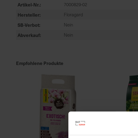
Artikel-Nr.
7000829-02
Hersteller
Floragard
SB-Verbot
Nein
Abverkauf
Nein
Empfohlene Produkte