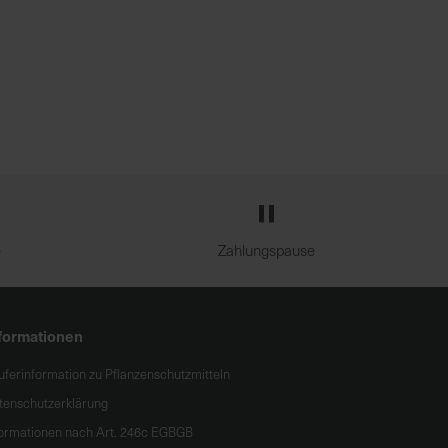
e
Zahlungspause
formationen
uferinformation zu Pflanzenschutzmitteln
tenschutzerklärung
formationen nach Art. 246c EGBGB