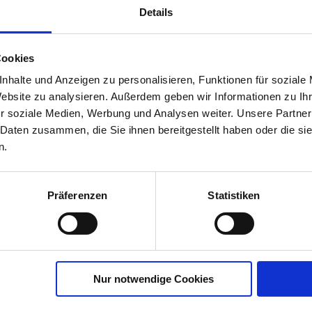
Details
oor Pflanz-
Cookies
 Balkon- &
nhalte und Anzeigen zu personalisieren, Funktionen für soziale
Website zu analysieren. Außerdem geben wir Informationen zu I
00835-01-cfg
r soziale Medien, Werbung und Analysen weiter. Unsere Partner
 Daten zusammen, die Sie ihnen bereitgestellt haben oder die s
n.
Präferenzen
Statistiken
Nur notwendige Cookies