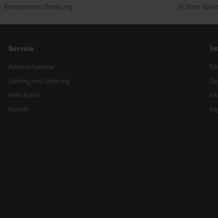
Kompetente Beratung
In Ihrer Näh
Service
In
Ansprechpartner
Kä
Zahlung und Lieferung
Da
Mein Konto
In
Kontakt
Im