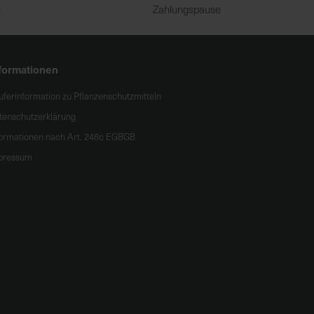
e
Zahlungspause
formationen
uferinformation zu Pflanzenschutzmitteln
tenschutzerklärung
formationen nach Art. 246c EGBGB
pressum