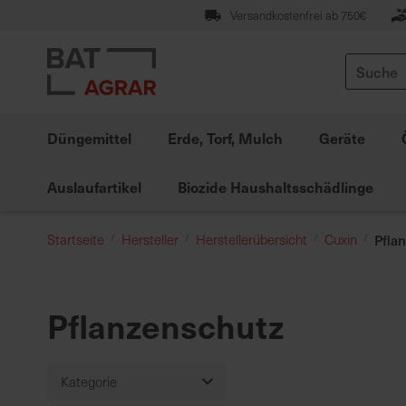
Zum
Versandkostenfrei ab 750€
Inhalt
springen
Suche
Düngemittel
Erde, Torf, Mulch
Geräte
Auslaufartikel
Biozide Haushaltsschädlinge
Startseite
Hersteller
Herstellerübersicht
Cuxin
Pfla
Pflanzenschutz
Kategorie