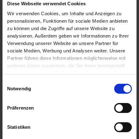
PH Ratten & Mäuse Blocker 300 g
Diese Webseite verwendet Cookies
a
Wir verwenden Cookies, um Inhalte und Anzeigen zu
r
Zur Anzeige Ihres individuellen Preises bitte
t
personalisieren, Funktionen für soziale Medien anbieten
einloggen.
s
zu können und die Zugriffe auf unsere Website zu
e
analysieren. Außerdem geben wir Informationen zu Ihrer
Thermacell Mückenabwehr Protect
i
Verwendung unserer Website an unsere Partner für
t
schwarz-grün 1 Stück
soziale Medien, Werbung und Analysen weiter. Unsere
e
Partner führen diese Informationen möglicherweise mit
Zur Anzeige Ihres individuellen Preises bitte
weiteren Daten zusammen, die Sie ihnen bereitgestellt
einloggen.
haben oder die sie im Rahmen Ihrer Nutzung der Dienste
S
gesammelt haben.
c
Einwilligungsauswahl
h
PG Lizetan Plus Schädlingsfrei AF
Notwendig
n
e
Zur Anzeige Ihres individuellen Preises bitte
Präferenzen
l
einloggen.
l
e
Statistiken
PH Rodicum Mäuseköder
u
n