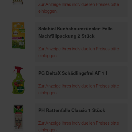
Zur Anzeige Ihres individuellen Preises bitte
7
einloggen.
5
0
€
Solabiol Buchsbaumzünsler- Falle
Nachfüllpackung 2 Stück
A
Zur Anzeige Ihres individuellen Preises bitte
l
einloggen.
l
e
I
PG DeltaX Schädlingsfrei AF 1 l
n
f
Zur Anzeige Ihres individuellen Preises bitte
o
einloggen.
s
z
PH Rattenfalle Classic 1 Stück
u
r
Zur Anzeige Ihres individuellen Preises bitte
E
einloggen.
r