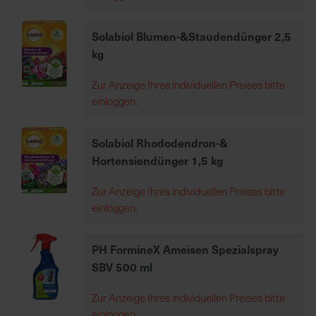
h
e
Solabiol Blumen-&Staudendünger 2,5
b
kg
u
n
Zur Anzeige Ihres individuellen Preises bitte
g
einloggen.
v
o
Solabiol Rhododendron-&
n
Hortensiendünger 1,5 kg
V
e
Zur Anzeige Ihres individuellen Preises bitte
r
einloggen.
s
a
n
PH FormineX Ameisen Spezialspray
d
SBV 500 ml
k
o
Zur Anzeige Ihres individuellen Preises bitte
s
einloggen.