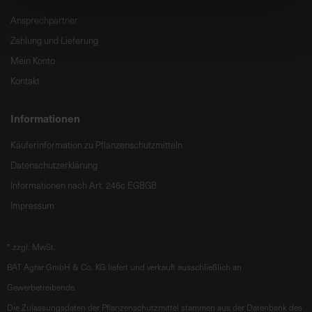
t
Ansprechpartner
e
n
Zahlung und Lieferung
f
Mein Konto
i
Kontakt
n
d
Informationen
e
n
Käuferinformation zu Pflanzenschutzmitteln
S
Datenschutzerklärung
i
e
Informationen nach Art. 246c EGBGB
a
Impressum
u
f
d
*
zzgl. MwSt.
e
BAT Agrar GmbH & Co. KG liefert und verkauft ausschließlich an
r
Gewerbetreibende.
S
Die Zulassungsdaten der Pflanzenschutzmittel stammen aus der Datenbank des
t