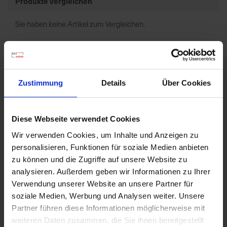
Produkte vergleichen
7
5
Sie haben keine Artikel zum Vergleichen.
0
€
A
Zustimmung
Details
Über Cookies
l
Attraktive Preise
l
e
Diese Webseite verwendet Cookies
I
n
Wir verwenden Cookies, um Inhalte und Anzeigen zu
Kompetente Beratung
f
personalisieren, Funktionen für soziale Medien anbieten
o
zu können und die Zugriffe auf unsere Website zu
s
analysieren. Außerdem geben wir Informationen zu Ihrer
z
Verwendung unserer Website an unsere Partner für
In Ihrer Nähe
u
soziale Medien, Werbung und Analysen weiter. Unsere
r
Partner führen diese Informationen möglicherweise mit
E
weiteren Daten zusammen, die Sie ihnen bereitgestellt
r