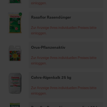
einloggen.
7
5
0
Rasaflor Rasendünger
€
Zur Anzeige Ihres individuellen Preises bitte
einloggen.
A
l
l
Orus-Pflanzenaktiv
e
I
Zur Anzeige Ihres individuellen Preises bitte
n
einloggen.
f
o
Cohrs-Algenkalk 25 kg
s
z
Zur Anzeige Ihres individuellen Preises bitte
u
einloggen.
r
E
r