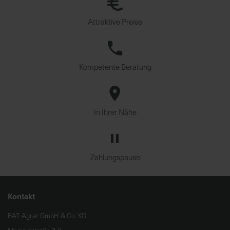
u
n
Attraktive Preise
g
Kompetente Beratung
In Ihrer Nähe
Zahlungspause
Kontakt
BAT Agrar GmbH & Co. KG