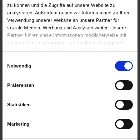
Hornamon-Baumdünger 25 kg
zu können und die Zugriffe auf unsere Website zu
a
analysieren. Außerdem geben wir Informationen zu Ihrer
r
Zur Anzeige Ihres individuellen Preises bitte
Verwendung unserer Website an unsere Partner für
t
einloggen.
soziale Medien, Werbung und Analysen weiter. Unsere
s
Partner führen diese Informationen möglicherweise mit
e
RinderDung
i
weiteren Daten zusammen, die Sie ihnen bereitgestellt
t
haben oder die sie im Rahmen Ihrer Nutzung der Dienste
Zur Anzeige Ihres individuellen Preises bitte
e
gesammelt haben.
Einwilligungsauswahl
einloggen.
Notwendig
S
c
Animalin Gartendünger
Präferenzen
h
Zur Anzeige Ihres individuellen Preises bitte
n
einloggen.
e
Statistiken
l
l
Rosendünger
Marketing
e
u
Zur Anzeige Ihres individuellen Preises bitte
n