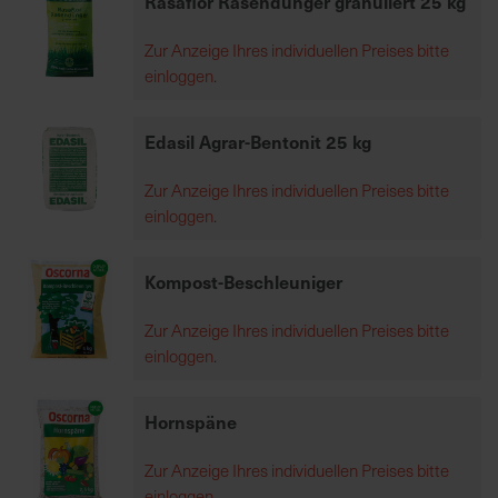
Rasaflor Rasendünger granuliert 25 kg
h
e
Zur Anzeige Ihres individuellen Preises bitte
b
einloggen.
u
n
Edasil Agrar-Bentonit 25 kg
g
v
Zur Anzeige Ihres individuellen Preises bitte
o
einloggen.
n
V
e
Kompost-Beschleuniger
r
Zur Anzeige Ihres individuellen Preises bitte
s
einloggen.
a
n
d
Hornspäne
k
o
Zur Anzeige Ihres individuellen Preises bitte
s
einloggen.