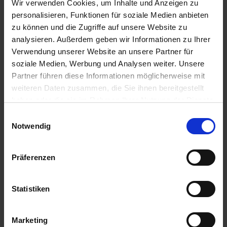
Wir verwenden Cookies, um Inhalte und Anzeigen zu
a
personalisieren, Funktionen für soziale Medien anbieten
Hochbeet-Kompost 40 l
r
zu können und die Zugriffe auf unsere Website zu
t
analysieren. Außerdem geben wir Informationen zu Ihrer
Zur Anzeige Ihres individuellen Preises bitte
s
Verwendung unserer Website an unsere Partner für
einloggen.
e
soziale Medien, Werbung und Analysen weiter. Unsere
i
Partner führen diese Informationen möglicherweise mit
t
Flüssigdünger Rhododendren &
weiteren Daten zusammen, die Sie ihnen bereitgestellt
e
Hortensien 800 ml
haben oder die sie im Rahmen Ihrer Nutzung der Dienste
gesammelt haben.
Einwilligungsauswahl
Zur Anzeige Ihres individuellen Preises bitte
S
Notwendig
einloggen.
c
h
n
Präferenzen
CUXIN DCM Rasendünger Natur
e
l
Zur Anzeige Ihres individuellen Preises bitte
Statistiken
l
einloggen.
e
u
Marketing
Spezialdünger für Stauden &
n