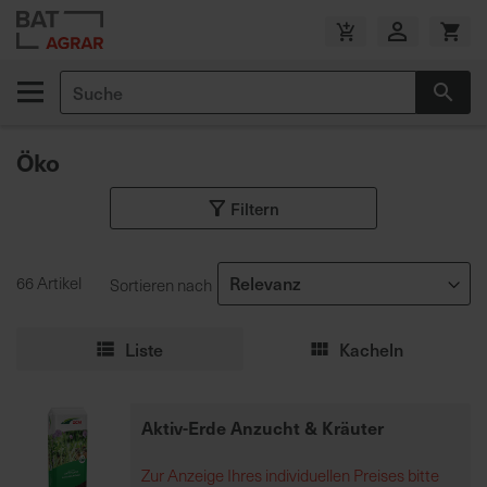
Zum
Inhalt
V
springen
e
Suche
r
Suc
s
a
Öko
n
d
Filtern
k
o
s
66 Artikel
Sortieren nach
t
e
n
Liste
Kacheln
f
r
e
Aktiv-Erde Anzucht & Kräuter
i
a
Zur Anzeige Ihres individuellen Preises bitte
b