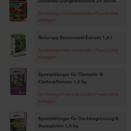
Universal-Düngestäbchen 25 Stück
h
e
Zur Anzeige Ihres individuellen Preises bitte
b
einloggen.
u
n
Naturapy Brennessel-Extrakt 1,5 l
g
v
Zur Anzeige Ihres individuellen Preises bitte
o
einloggen.
n
V
e
Spezialdünger für Clematis- &
r
Kletterpflanzen 1,5 kg
s
a
Zur Anzeige Ihres individuellen Preises bitte
n
einloggen.
d
k
Spezialdünger für Dachbegrünung &
o
Steingärten 1,5 kg
s