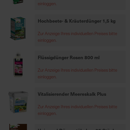
einloggen.
7
5
0
Hochbeete- & Kräuterdünger 1,5 kg
€
Zur Anzeige Ihres individuellen Preises bitte
einloggen.
A
l
l
Flüssigdünger Rosen 800 ml
e
I
Zur Anzeige Ihres individuellen Preises bitte
n
einloggen.
f
o
Vitalisierender Meereskalk Plus
s
z
Zur Anzeige Ihres individuellen Preises bitte
u
einloggen.
r
E
r