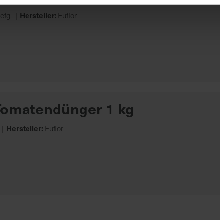
Hersteller:
cfg
Euflor
 Tomatendünger 1 kg
Hersteller:
Euflor