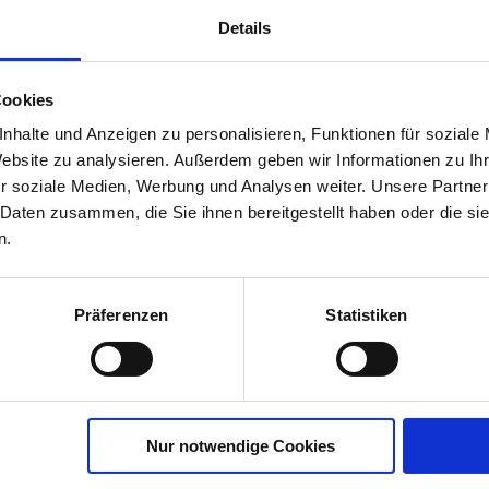
Hersteller:
cfg
Euflor
Details
Cookies
nhalte und Anzeigen zu personalisieren, Funktionen für soziale
Website zu analysieren. Außerdem geben wir Informationen zu I
r soziale Medien, Werbung und Analysen weiter. Unsere Partner
 Daten zusammen, die Sie ihnen bereitgestellt haben oder die s
 Urgesteinsmehl 10 kg
n.
Hersteller:
Euflor
Präferenzen
Statistiken
Nur notwendige Cookies
 Hornspäne