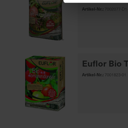
Artikel-Nr.:
7002077-D1-
Euflor Bio
Artikel-Nr.:
7001823-01