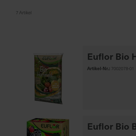
7 Artikel
Hersteller
Herstellerübersicht
Euflor
Öko
Euflor Bio 
Düngemittel
Erde, Torf, Mulch
Artikel-Nr.:
7002078-01
Pflanzenschutz
Ardapcare
Ballistol
Mehr anzeigen
Euflor Bio