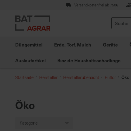
Zum
Versandkostenfrei ab 750€
Inhalt
springen
Suche
Düngemittel
Erde, Torf, Mulch
Geräte
Auslaufartikel
Biozide Haushaltsschädlinge
Öko
Startseite
Hersteller
Herstellerübersicht
Euflor
Öko
Kategorie