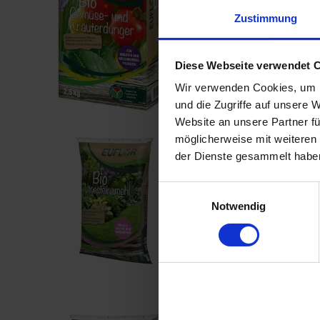
Artikel-Nr.:
7002073-02-
Zustimmung
Diese Webseite verwendet 
Wir verwenden Cookies, um I
und die Zugriffe auf unsere 
Website an unsere Partner fü
möglicherweise mit weiteren
Euflor Bio
der Dienste gesammelt habe
Artikel-Nr.:
7002076-01
Einwilligungsauswahl
Notwendig
Euflor Bio