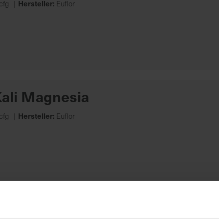
Hersteller:
cfg
Euflor
Kali Magnesia
Hersteller:
cfg
Euflor
 Gemüse-u. Kräuterdünger