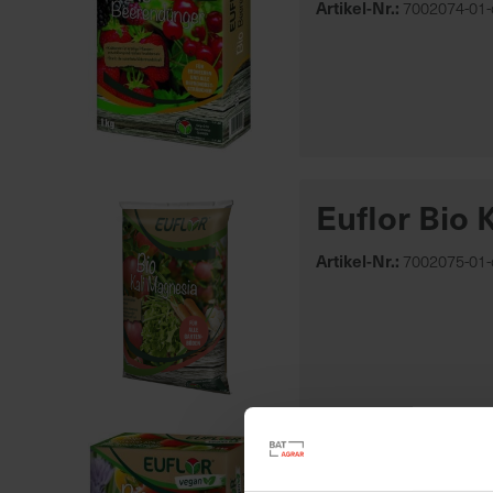
Artikel-Nr.:
7002074-01-
Euflor Bio 
Artikel-Nr.:
7002075-01-
Euflor Bio