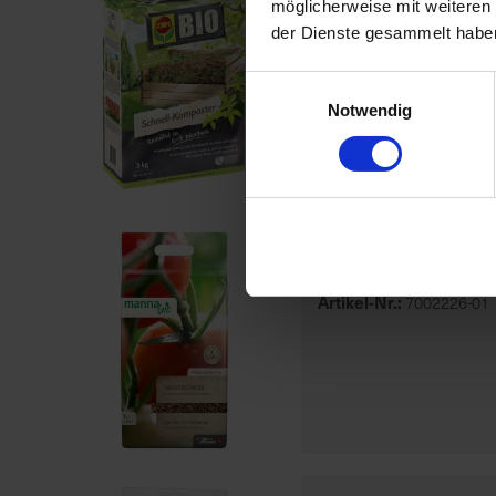
BIO Schnel
möglicherweise mit weiteren
der Dienste gesammelt habe
Artikel-Nr.:
7004391-01
Einwilligungsauswahl
Notwendig
Manna Bio 
Artikel-Nr.:
7002226-01