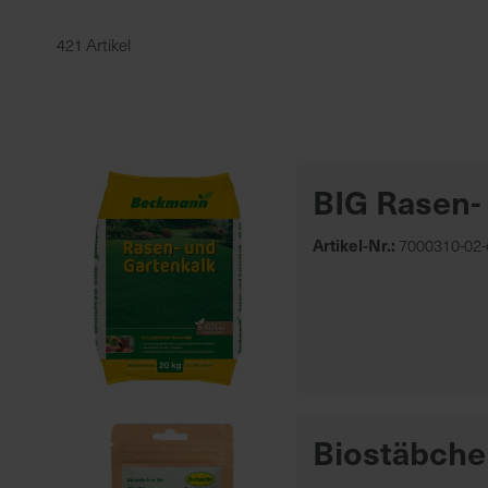
421 Artikel
Öko
Ballistol
Auslaufartikel
Beckmann
Biozide
COMPO GmbH
Haushaltsschädlinge
Cuxin
BIG Rasen-
Düngemittel
Euflor
Erde, Torf, Mulch
Mehr anzeigen
Artikel-Nr.:
7000310-02-
Geräte
Mehr anzeigen
Biostäbche