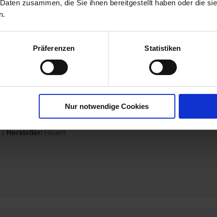
l-Komposter 3 kg
 Daten zusammen, die Sie ihnen bereitgestellt haben oder die s
n.
Hersteller:
Compo
Präferenzen
Statistiken
Nur notwendige Cookies
Tomatendünger 1 kg
Hersteller:
Hauert