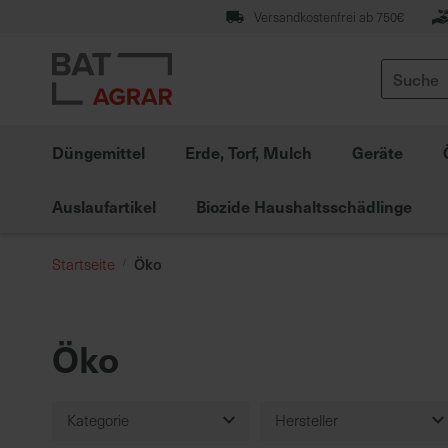
Zum
Versandkostenfrei ab 750€
Inhalt
springen
Suche
Düngemittel
Erde, Torf, Mulch
Geräte
Auslaufartikel
Biozide Haushaltsschädlinge
Öko
Startseite
Öko
Kategorie
Hersteller