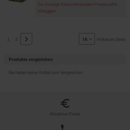
u
Zur Anzeige Ihres individuellen Preises bitte
n
einloggen.
g
1
2
Artikel pro Seite
Weiter
Produkte vergleichen
Sie haben keine Artikel zum Vergleichen.
Attraktive Preise