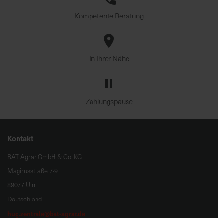
Kompetente Beratung
In Ihrer Nähe
Zahlungspause
Kontakt
BAT Agrar GmbH & Co. KG
Magirusstraße 7-9
89077 Ulm
Deutschland
hug.zentrale@bat-agrar.de