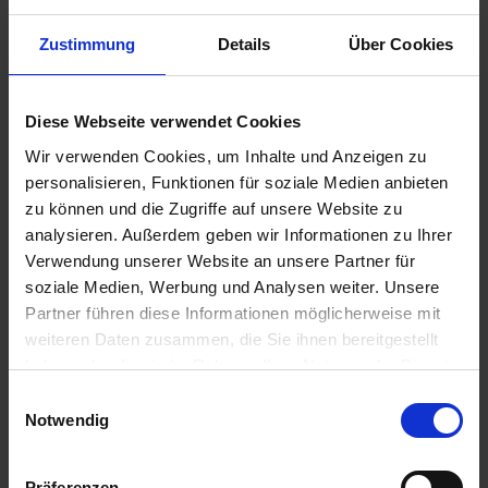
a
Zur Anzeige Ihres individuellen Preises bitte
Zustimmung
Details
Über Cookies
r
einloggen.
t
s
DELICIA PICK-ME-UP VITALBLOCS 6
Diese Webseite verwendet Cookies
e
Stück
i
Wir verwenden Cookies, um Inhalte und Anzeigen zu
t
personalisieren, Funktionen für soziale Medien anbieten
Zur Anzeige Ihres individuellen Preises bitte
e
zu können und die Zugriffe auf unsere Website zu
einloggen.
analysieren. Außerdem geben wir Informationen zu Ihrer
S
Verwendung unserer Website an unsere Partner für
DELICIA Starter Mix-Palette
c
soziale Medien, Werbung und Analysen weiter. Unsere
h
Partner führen diese Informationen möglicherweise mit
Zur Anzeige Ihres individuellen Preises bitte
n
weiteren Daten zusammen, die Sie ihnen bereitgestellt
einloggen.
e
haben oder die sie im Rahmen Ihrer Nutzung der Dienste
l
gesammelt haben.
Einwilligungsauswahl
l
DELICIA Winterstreu Futter-Mix
Notwendig
e
Frische-Pack
u
n
Präferenzen