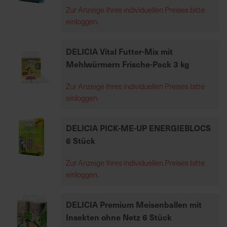
Zur Anzeige Ihres individuellen Preises bitte
h
einloggen.
e
b
u
DELICIA Vital Futter-Mix mit
n
Mehlwürmern Frische-Pack 3 kg
g
v
Zur Anzeige Ihres individuellen Preises bitte
o
einloggen.
n
V
DELICIA PICK-ME-UP ENERGIEBLOCS
e
r
6 Stück
s
a
Zur Anzeige Ihres individuellen Preises bitte
n
einloggen.
d
k
DELICIA Premium Meisenballen mit
o
Insekten ohne Netz 6 Stück
s