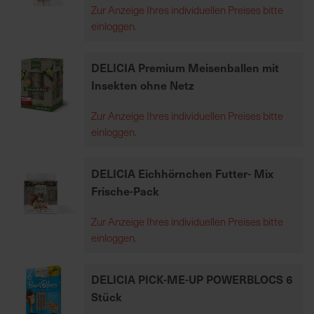
Zur Anzeige Ihres individuellen Preises bitte
7
einloggen.
5
0
€
DELICIA Premium Meisenballen mit
Insekten ohne Netz
A
Zur Anzeige Ihres individuellen Preises bitte
l
einloggen.
l
e
I
DELICIA Eichhörnchen Futter- Mix
n
Frische-Pack
f
o
Zur Anzeige Ihres individuellen Preises bitte
s
einloggen.
z
u
DELICIA PICK-ME-UP POWERBLOCS 6
r
Stück
E
r