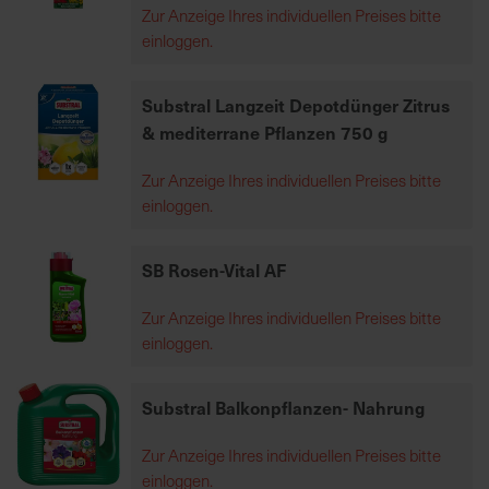
Zur Anzeige Ihres individuellen Preises bitte
7
einloggen.
5
0
€
Substral Langzeit Depotdünger Zitrus
& mediterrane Pflanzen 750 g
A
Zur Anzeige Ihres individuellen Preises bitte
l
einloggen.
l
e
I
SB Rosen-Vital AF
n
f
Zur Anzeige Ihres individuellen Preises bitte
o
einloggen.
s
z
Substral Balkonpflanzen- Nahrung
u
r
Zur Anzeige Ihres individuellen Preises bitte
E
einloggen.
r