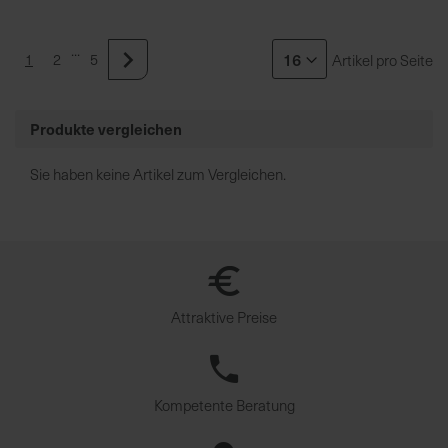
u
n
...
g
1
2
5
Artikel pro Seite
Weiter
Produkte vergleichen
Sie haben keine Artikel zum Vergleichen.
Attraktive Preise
Kompetente Beratung