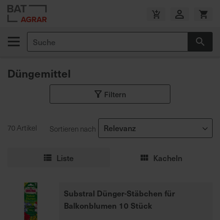
Zum
Inhalt
V
springen
e
Suche
r
Suc
s
a
Düngemittel
n
d
Filtern
k
o
s
70 Artikel
Sortieren nach
t
e
n
Liste
Kacheln
f
r
e
Substral Dünger-Stäbchen für
i
Balkonblumen 10 Stück
a
b