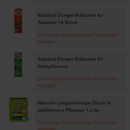
h
e
Substral Dünger-Stäbchen für
b
Tomaten 10 Stück
u
n
Zur Anzeige Ihres individuellen Preises bitte
g
einloggen.
v
o
Substral Dünger-Stäbchen für
n
Grünpflanzen
V
e
Zur Anzeige Ihres individuellen Preises bitte
r
einloggen.
s
a
n
Naturen Langzeitdünger Zitrus- &
d
mediterrane Pflanzen 1,2 kg
k
o
Zur Anzeige Ihres individuellen Preises bitte
s
einloggen.