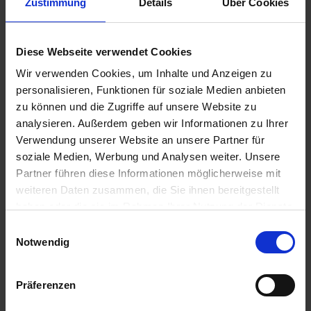
einloggen.
Zustimmung
Details
Über Cookies
a
r
Substral Kakteen-Nahrung
t
Diese Webseite verwendet Cookies
s
Zur Anzeige Ihres individuellen Preises bitte
Wir verwenden Cookies, um Inhalte und Anzeigen zu
e
einloggen.
personalisieren, Funktionen für soziale Medien anbieten
i
zu können und die Zugriffe auf unsere Website zu
t
analysieren. Außerdem geben wir Informationen zu Ihrer
e
Substral Gartendünger Universal
Verwendung unserer Website an unsere Partner für
Flüssig
soziale Medien, Werbung und Analysen weiter. Unsere
S
Partner führen diese Informationen möglicherweise mit
Zur Anzeige Ihres individuellen Preises bitte
c
weiteren Daten zusammen, die Sie ihnen bereitgestellt
einloggen.
h
haben oder die sie im Rahmen Ihrer Nutzung der Dienste
n
gesammelt haben.
Einwilligungsauswahl
e
Naturen Pferdedung Bio
Notwendig
l
l
Zur Anzeige Ihres individuellen Preises bitte
e
einloggen.
Präferenzen
u
n