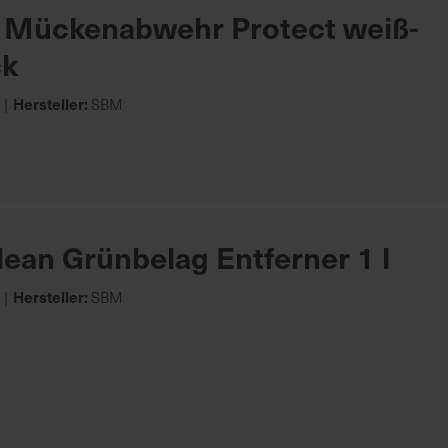
 Mückenabwehr Protect weiß-
ck
Hersteller:
SBM
ean Grünbelag Entferner 1 l
Hersteller:
SBM