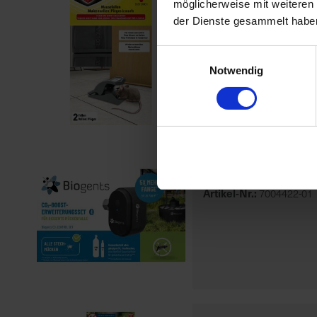
PH Mausefa
möglicherweise mit weiteren
der Dienste gesammelt habe
Artikel-Nr.:
7001406-01
Einwilligungsauswahl
Notwendig
BG CO2 CO
Artikel-Nr.:
7004422-01