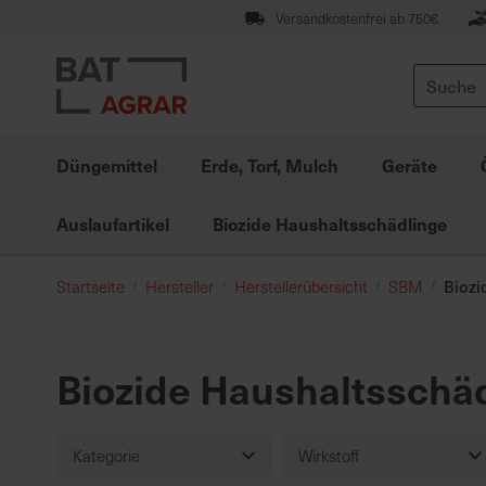
Zum
Versandkostenfrei ab 750€
Inhalt
springen
Suche
Düngemittel
Erde, Torf, Mulch
Geräte
Auslaufartikel
Biozide Haushaltsschädlinge
Biozi
Startseite
Hersteller
Herstellerübersicht
SBM
Biozide Haushaltsschä
Kategorie
Wirkstoff