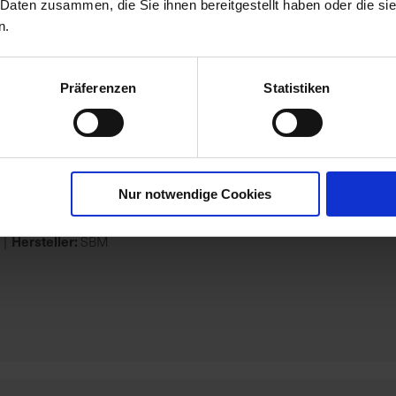
llen Easy Catch 2 Stück
 Daten zusammen, die Sie ihnen bereitgestellt haben oder die s
n.
Hersteller:
SBM
Präferenzen
Statistiken
Nur notwendige Cookies
NTROL SET 1 Stück
Hersteller:
SBM