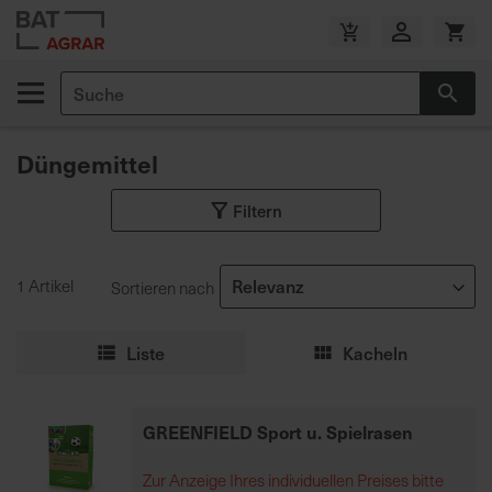
Zum
Inhalt
V
springen
e
Suche
r
Suc
s
a
Düngemittel
n
d
Filtern
k
o
s
1 Artikel
Sortieren nach
t
e
n
Liste
Kacheln
f
r
e
GREENFIELD Sport u. Spielrasen
i
a
Zur Anzeige Ihres individuellen Preises bitte
b