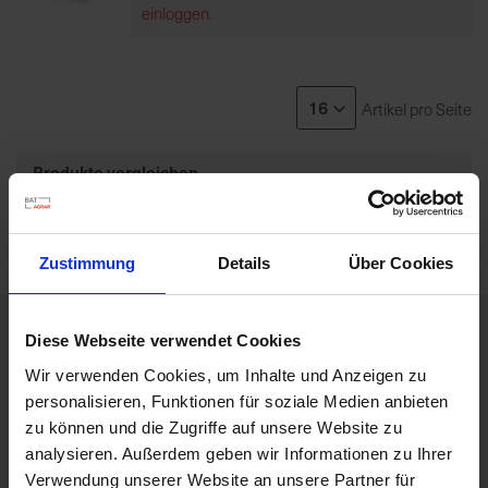
einloggen.
7
5
0
€
Artikel pro Seite
A
Produkte vergleichen
l
l
Sie haben keine Artikel zum Vergleichen.
e
I
Zustimmung
Details
Über Cookies
n
f
o
Diese Webseite verwendet Cookies
s
Wir verwenden Cookies, um Inhalte und Anzeigen zu
Attraktive Preise
z
personalisieren, Funktionen für soziale Medien anbieten
u
zu können und die Zugriffe auf unsere Website zu
r
analysieren. Außerdem geben wir Informationen zu Ihrer
E
Kompetente Beratung
Verwendung unserer Website an unsere Partner für
r