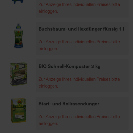
Zur Anzeige Ihres individuellen Preises bitte
7
einloggen.
5
0
€
Buchsbaum- und Ilexdünger flüssig 1 l
Zur Anzeige Ihres individuellen Preises bitte
A
einloggen.
l
l
e
BIO Schnell-Komposter 3 kg
I
n
Zur Anzeige Ihres individuellen Preises bitte
f
einloggen.
o
s
Start- und Rollrasendünger
z
u
Zur Anzeige Ihres individuellen Preises bitte
r
einloggen.
E
r