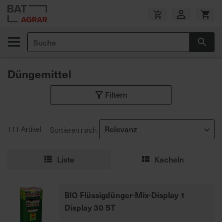
Zum
Inhalt
V
springen
e
Suche
r
Suc
s
a
Düngemittel
n
d
Filtern
k
o
s
111 Artikel
Sortieren nach
t
e
n
Liste
Kacheln
f
r
e
BIO Flüssigdünger-Mix-Display 1
i
Display 30 ST
a
b