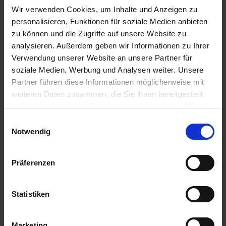
einloggen.
Wir verwenden Cookies, um Inhalte und Anzeigen zu
a
personalisieren, Funktionen für soziale Medien anbieten
r
Algenkalk für Buchsbäume 1 kg
zu können und die Zugriffe auf unsere Website zu
t
s
analysieren. Außerdem geben wir Informationen zu Ihrer
Zur Anzeige Ihres individuellen Preises bitte
e
Verwendung unserer Website an unsere Partner für
einloggen.
i
soziale Medien, Werbung und Analysen weiter. Unsere
t
Partner führen diese Informationen möglicherweise mit
e
COMPO Beeren- und Obst Langzeit-
weiteren Daten zusammen, die Sie ihnen bereitgestellt
haben oder die sie im Rahmen Ihrer Nutzung der Dienste
Dünger 2 kg
gesammelt haben.
S
Einwilligungsauswahl
Zur Anzeige Ihres individuellen Preises bitte
c
Notwendig
einloggen.
h
n
Präferenzen
e
BIO Zitruspflanzendünger 500 ml
l
l
Zur Anzeige Ihres individuellen Preises bitte
Statistiken
e
einloggen.
u
n
Marketing