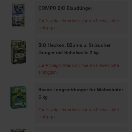
h
COMPO BIO Blaudünger
e
b
Zur Anzeige Ihres individuellen Preises bitte
u
einloggen.
n
g
BIO Hecken, Bäume u. Sträucher
v
Dünger mit Schafwolle 2 kg
o
n
Zur Anzeige Ihres individuellen Preises bitte
V
einloggen.
e
r
s
Rasen Langzeitdünger für Mähroboter
a
5 kg
n
d
Zur Anzeige Ihres individuellen Preises bitte
k
einloggen.
o
s