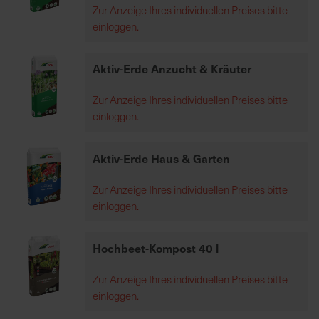
Zur Anzeige Ihres individuellen Preises bitte
7
einloggen.
5
0
€
Aktiv-Erde Anzucht & Kräuter
Zur Anzeige Ihres individuellen Preises bitte
A
einloggen.
l
l
e
Aktiv-Erde Haus & Garten
I
n
Zur Anzeige Ihres individuellen Preises bitte
f
einloggen.
o
s
Hochbeet-Kompost 40 l
z
u
Zur Anzeige Ihres individuellen Preises bitte
r
einloggen.
E
r