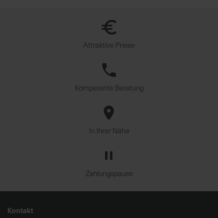
u
n
g
Attraktive Preise
Kompetente Beratung
In Ihrer Nähe
Zahlungspause
Kontakt