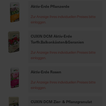
h
Aktiv-Erde Pflanzerde
e
b
Zur Anzeige Ihres individuellen Preises bitte
u
einloggen.
n
g
CUXIN DCM Aktiv-Erde
v
Torffr.Balkonkästen&Geranien
o
n
Zur Anzeige Ihres individuellen Preises bitte
V
einloggen.
e
r
s
Aktiv-Erde Rosen
a
n
Zur Anzeige Ihres individuellen Preises bitte
d
einloggen.
k
o
CUXIN DCM Zier- & Pflanzgranulat
s