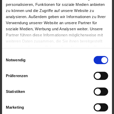
personalisieren, Funktionen für soziale Medien anbieten
a
Blähton
zu können und die Zugriffe auf unsere Website zu
r
analysieren. Außerdem geben wir Informationen zu Ihrer
t
Zur Anzeige Ihres individuellen Preises bitte
Verwendung unserer Website an unsere Partner für
s
einloggen.
e
soziale Medien, Werbung und Analysen weiter. Unsere
i
Partner führen diese Informationen möglicherweise mit
t
Aktiv-Erde Grabbepflanzung
weiteren Daten zusammen, die Sie ihnen bereitgestellt
e
haben oder die sie im Rahmen Ihrer Nutzung der Dienste
Zur Anzeige Ihres individuellen Preises bitte
gesammelt haben.
Einwilligungsauswahl
einloggen.
Notwendig
S
c
h
Aktiv-Erde Rasen 40 l
Präferenzen
n
e
Zur Anzeige Ihres individuellen Preises bitte
l
einloggen.
Statistiken
l
e
Lava Dekor 20 l
u
Marketing
n