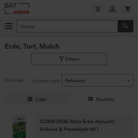
Zum
Inhalt
V
springen
e
Suche
r
Suc
s
a
Erde, Torf, Mulch
n
d
Filtern
k
o
s
29 Artikel
Sortieren nach
t
e
n
Liste
Kacheln
f
r
e
CUXIN DCM Aktiv-Erde Anzucht
i
Kräuter & Presstöpfe 40 l
a
b