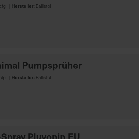
Hersteller:
cfg
Ballistol
Animal Pumpsprüher
Hersteller:
cfg
Ballistol
-Spray Pluvonin EU