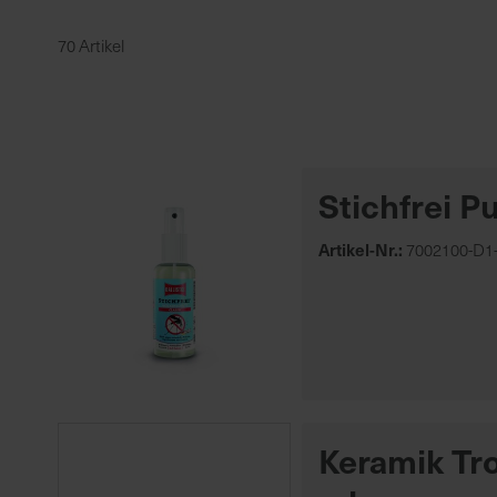
Ballistol
70 Artikel
Floragard
Hersteller
Herstellerübersicht
Ballistol
Biozide
Stichfrei 
Haushaltsschädlinge
Düngemittel
Artikel-Nr.:
7002100-D1-
Tierhygiene,
Futter, Nützlinge
Öko
Ardapcare
Mehr anzeigen
Keramik Tr