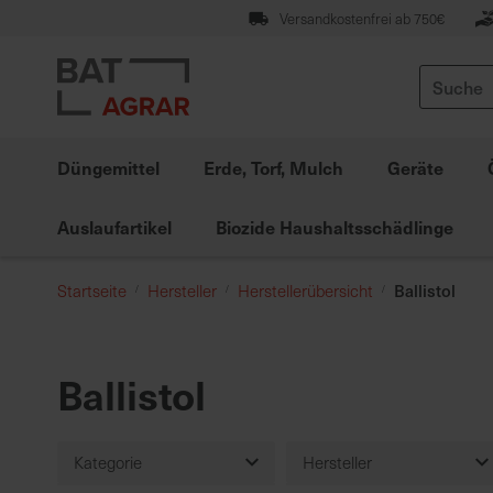
Zum
Versandkostenfrei ab 750€
Inhalt
springen
Suche
Düngemittel
Erde, Torf, Mulch
Geräte
Auslaufartikel
Biozide Haushaltsschädlinge
Ballistol
Startseite
Hersteller
Herstellerübersicht
Ballistol
Kategorie
Hersteller