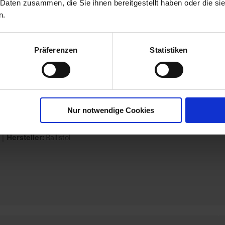
ersal-Dünger Kristall
 Daten zusammen, die Sie ihnen bereitgestellt haben oder die s
n.
Hersteller:
cfg
Ballistol
Präferenzen
Statistiken
Nur notwendige Cookies
ensien-Dünger liquid 1 l
Hersteller:
Ballistol