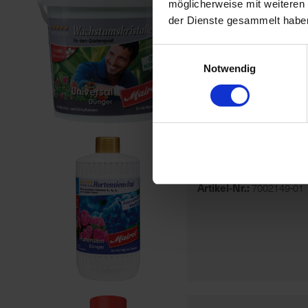
Mairol Univ
möglicherweise mit weiteren
der Dienste gesammelt habe
Artikel-Nr.:
7001706-02-
Einwilligungsauswahl
Notwendig
Mairol Hort
Artikel-Nr.:
7002149-01