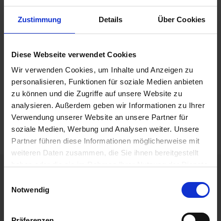
h
Zustimmung
Details
Über Cookies
e
Nachlieferungen sind frachtfrei. Alle Sendungen reisen auf
b
Gefahr des Käufers.
u
Diese Webseite verwendet Cookies
n
Listenpreise
*Die im Shop angegebenen Preise sind
. Durch
g
Wir verwenden Cookies, um Inhalte und Anzeigen zu
individuelle Kundenrabatte
v
kann sich der tatsächliche
personalisieren, Funktionen für soziale Medien anbieten
o
Bestellwert verringern
, sodass die Frei-Haus-Grenze von
zu können und die Zugriffe auf unsere Website zu
n
750 € unterschritten wird. Auch in diesem Fall werden
analysieren. Außerdem geben wir Informationen zu Ihrer
V
Versandkosten berechnet.
Verwendung unserer Website an unsere Partner für
e
soziale Medien, Werbung und Analysen weiter. Unsere
r
Partner führen diese Informationen möglicherweise mit
s
weiteren Daten zusammen, die Sie ihnen bereitgestellt
a
haben oder die sie im Rahmen Ihrer Nutzung der Dienste
n
gesammelt haben.
Einwilligungsauswahl
d
Notwendig
k
Attraktive Preise
o
s
Präferenzen