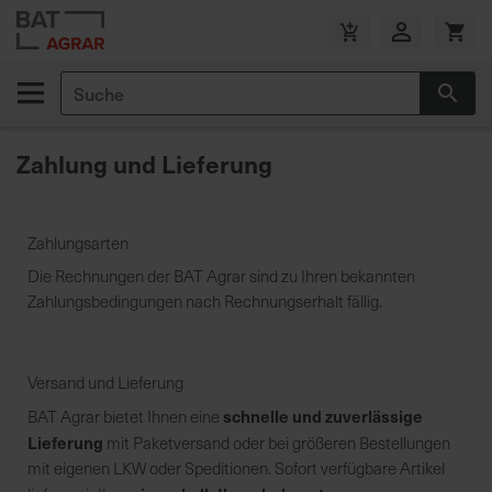
Zum
Inhalt
V
springen
e
Suche
r
Suc
s
a
Zahlung und Lieferung
n
d
k
o
Zahlungsarten
s
Die Rechnungen der BAT Agrar sind zu Ihren bekannten
t
Zahlungsbedingungen nach Rechnungserhalt fällig.
e
n
f
Versand und Lieferung
r
schnelle und zuverlässige
e
BAT Agrar bietet Ihnen eine
i
Lieferung
mit Paketversand oder bei größeren Bestellungen
a
mit eigenen LKW oder Speditionen. Sofort verfügbare Artikel
b