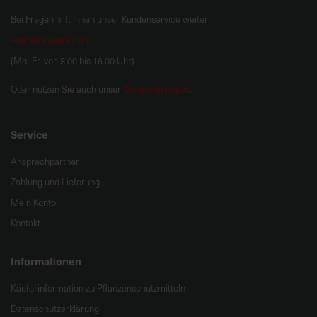
a
Bei Fragen hilft Ihnen unser Kundenservice weiter:
r
+49 251 60957 47
t
(Mo.-Fr. von 8.00 bis 16.00 Uhr)
s
e
Onlineformular
Oder nutzen Sie auch unser
.
i
t
e
Service
Ansprechpartner
S
Zahlung und Lieferung
c
h
Mein Konto
n
Kontakt
e
l
Informationen
l
e
Käuferinformation zu Pflanzenschutzmitteln
u
Datenschutzerklärung
n