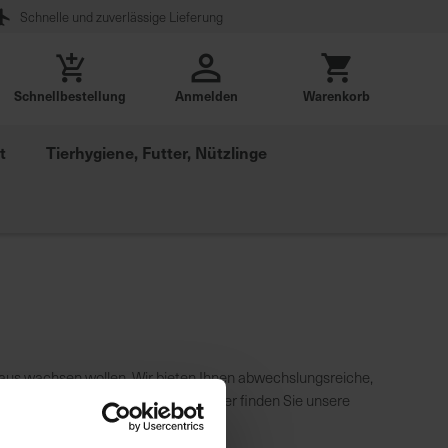
Schnelle und zuverlässige Lieferung
Schnellbestellung
Anmelden
Warenkorb
t
Tierhygiene, Futter, Nützlinge
naus wachsen wollen. Wir bieten Ihnen abwechslungsreiche,
 jungen und motivierten Teams! Hier finden Sie unsere