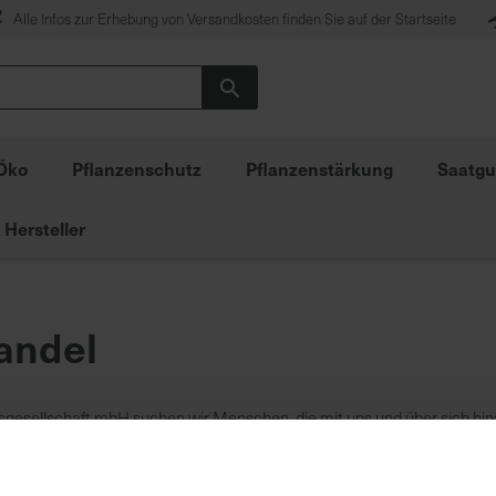
Alle Infos zur Erhebung von Versandkosten finden Sie auf der Startseite
Suche
Öko
Pflanzenschutz
Pflanzenstärkung
Saatgu
Hersteller
andel
gsgesellschaft mbH suchen wir Menschen, die mit uns und über sich hi
n und sich neuen Herausforderungen stellen. Werden Sie Teil unseres