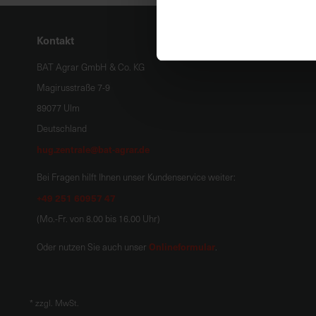
Kontakt
BAT Agrar GmbH & Co. KG
Magirusstraße 7-9
89077 Ulm
Deutschland
hug.zentrale@bat-agrar.de
Bei Fragen hilft Ihnen unser Kundenservice weiter:
+49 251 60957 47
(Mo.-Fr. von 8.00 bis 16.00 Uhr)
Onlineformular
Oder nutzen Sie auch unser
.
*
zzgl. MwSt.