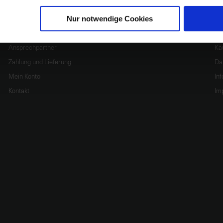
Nur notwendige Cookies
Service
In
Ansprechpartner
Kä
Zahlung und Lieferung
Da
Mein Konto
In
Kontakt
Im