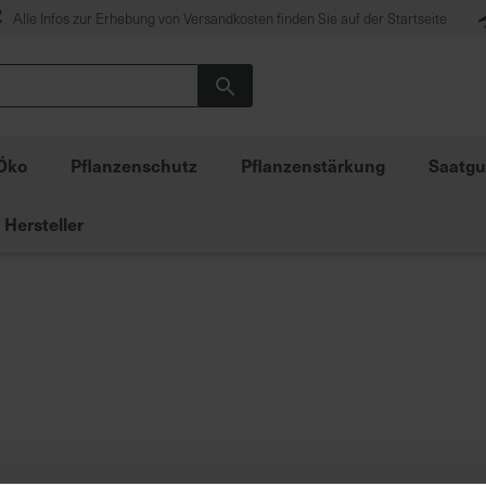
Alle Infos zur Erhebung von Versandkosten finden Sie auf der Startseite
Suche
Öko
Pflanzenschutz
Pflanzenstärkung
Saatgu
Hersteller