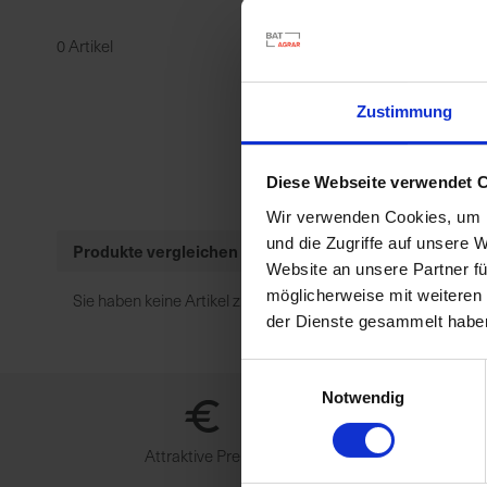
0 Artikel
Auslaufartikel
Biozide
Zustimmung
Haushaltsschädlinge
Düngemittel
Diese Webseite verwendet 
Erde, Torf, Mulch
Wir verwenden Cookies, um I
Geräte
und die Zugriffe auf unsere 
Produkte vergleichen
Mehr anzeigen
Website an unsere Partner fü
möglicherweise mit weiteren
Sie haben keine Artikel zum Vergleichen.
der Dienste gesammelt habe
Einwilligungsauswahl
Notwendig
Attraktive Preise