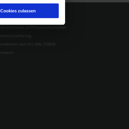
Cookies zulassen
formationen
uferinformation zu Pflanzenschutzmitteln
tenschutzerklärung
formationen nach Art. 246c EGBGB
pressum