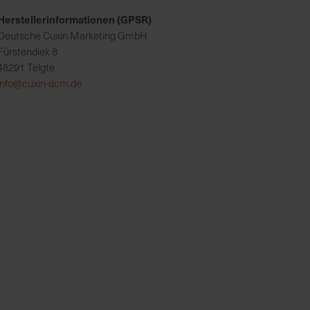
Herstellerinformationen (GPSR)
Deutsche Cuxin Marketing GmbH
Fürstendiek 8
48291 Telgte
info@cuxin-dcm.de