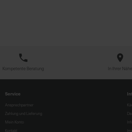
Kompetente Beratung
In Ihrer Näh
Service
In
Ansprechpartner
Kä
Zahlung und Lieferung
Da
Mein Konto
In
Kontakt
Im