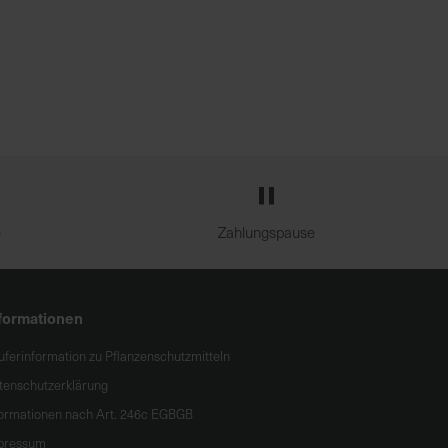
e
Zahlungspause
formationen
uferinformation zu Pflanzenschutzmitteln
tenschutzerklärung
formationen nach Art. 246c EGBGB
pressum