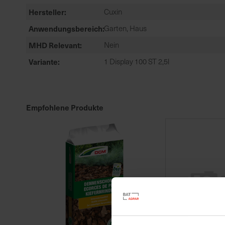
Hersteller
Cuxin
Anwendungsbereich
Garten, Haus
MHD Relevant
Nein
Variante
1 Display 100 ST 2,5l
Empfohlene Produkte