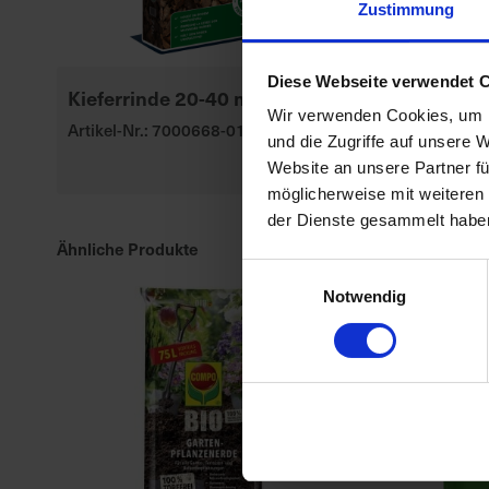
Zustimmung
Diese Webseite verwendet 
Kieferrinde 20-40 mm 70 l
Substral Her
Wir verwenden Cookies, um I
Rasendünge
Artikel-Nr.: 7000668-01
und die Zugriffe auf unsere 
Artikel-Nr.: 70
Website an unsere Partner fü
möglicherweise mit weiteren
der Dienste gesammelt habe
Ähnliche Produkte
Einwilligungsauswahl
Notwendig