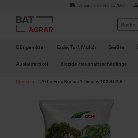
Zum
Versandkostenfrei ab 750€
Inhalt
springen
Suche
Düngemittel
Erde, Torf, Mulch
Geräte
Auslaufartikel
Biozide Haushaltsschädlinge
Aktiv-Erde Bonsai 1 Display 100 ST 2,5 l
Startseite
Zum
Ende
der
Bildgalerie
springen