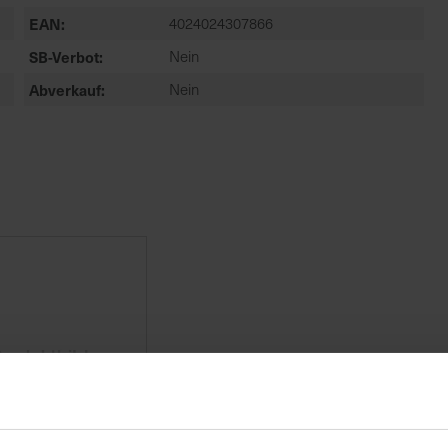
EAN
4024024307866
SB-Verbot
Nein
Abverkauf
Nein