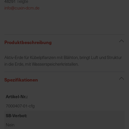
48291 Telgte
h
info@cuxin-dcm.de
e
b
u
n
g
Produktbeschreibung
v
o
Aktiv-Erde für Kübelpflanzen mit Blähton, bringt Luft und Struktur
n
in die Erde, mit Wasserspeicherkristallen.
V
e
r
Spezifikationen
s
a
Artikel-Nr.
n
d
7000407-01-cfg
k
SB-Verbot
o
Nein
s