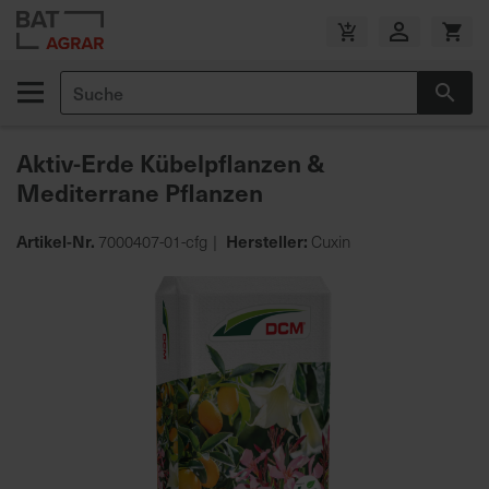
Zum
Inhalt
V
springen
e
Suche
r
Suc
s
a
Aktiv-Erde Kübelpflanzen &
n
Mediterrane Pflanzen
d
k
o
Artikel-Nr.
Hersteller:
7000407-01-cfg
Cuxin
s
Zum
t
Ende
e
der
n
Bildgalerie
f
springen
r
e
i
a
b