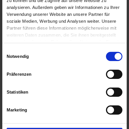
zu können und die Zugriffe auf unsere Website zu
u
analysieren. Außerdem geben wir Informationen zu Ihrer
n
Verwendung unserer Website an unsere Partner für
g
soziale Medien, Werbung und Analysen weiter. Unsere
Partner führen diese Informationen möglicherweise mit
weiteren Daten zusammen, die Sie ihnen bereitgestellt
haben oder die sie im Rahmen Ihrer Nutzung der Dienste
gesammelt haben.
Einwilligungsauswahl
Notwendig
Westland Kakteen Sukkulenten Erde TF
Präferenzen
Artikel-Nr.: 7002650-01-cfg
Statistiken
Marketing