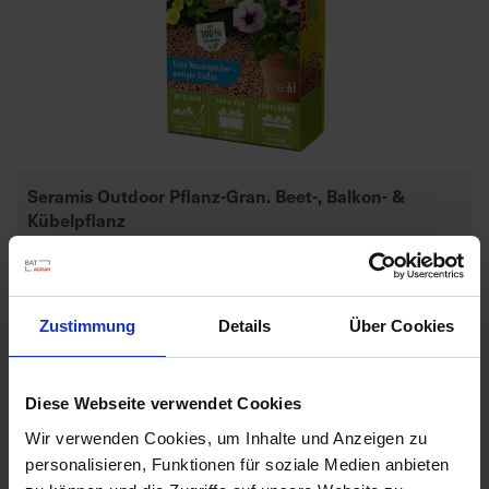
d
z
u
v
e
r
l
Seramis Outdoor Pflanz-Gran. Beet-, Balkon- &
ä
Kübelpflanz
s
s
Artikel-Nr.: 7000835-01-cfg
i
g
Ähnliche Produkte
e
Zustimmung
Details
Über Cookies
L
i
e
Diese Webseite verwendet Cookies
f
Wir verwenden Cookies, um Inhalte und Anzeigen zu
e
personalisieren, Funktionen für soziale Medien anbieten
r