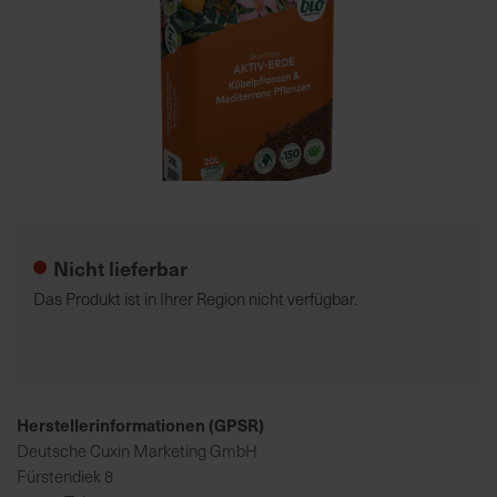
7
5
0
€
A
l
Zum
l
Anfang
e
der
Nicht lieferbar
I
Bildgalerie
n
springen
Das Produkt ist in Ihrer Region nicht verfügbar.
f
o
s
z
u
Herstellerinformationen (GPSR)
r
Deutsche Cuxin Marketing GmbH
E
Fürstendiek 8
r