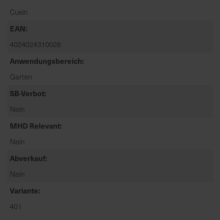
t
Cuxin
e
n
EAN
f
4024024310026
i
Anwendungsbereich
n
d
Garten
e
SB-Verbot
n
S
Nein
i
MHD Relevant
e
a
Nein
u
Abverkauf
f
Nein
d
e
Variante
r
40 l
S
t