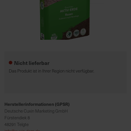
7
5
0
€
Zum
A
Anfang
l
der
l
Nicht lieferbar
Bildgalerie
e
springen
I
Das Produkt ist in Ihrer Region nicht verfügbar.
n
f
o
s
z
Herstellerinformationen (GPSR)
u
Deutsche Cuxin Marketing GmbH
r
Fürstendiek 8
E
48291 Telgte
r
info@cuxin-dcm.de