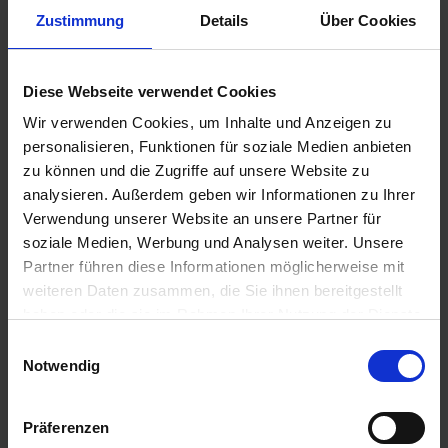
u
Zustimmung
Details
Über Cookies
n
g
Substral Herbst-Rasendünger
Diese Webseite verwendet Cookies
Artikel-Nr.: 7000790-06-cfg
Wir verwenden Cookies, um Inhalte und Anzeigen zu
personalisieren, Funktionen für soziale Medien anbieten
zu können und die Zugriffe auf unsere Website zu
Ähnliche Produkte
analysieren. Außerdem geben wir Informationen zu Ihrer
Verwendung unserer Website an unsere Partner für
soziale Medien, Werbung und Analysen weiter. Unsere
Partner führen diese Informationen möglicherweise mit
weiteren Daten zusammen, die Sie ihnen bereitgestellt
haben oder die sie im Rahmen Ihrer Nutzung der Dienste
gesammelt haben.
Einwilligungsauswahl
Notwendig
Präferenzen