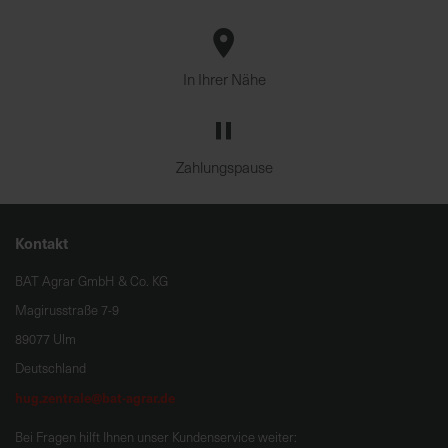
In Ihrer Nähe
Zahlungspause
Kontakt
BAT Agrar GmbH & Co. KG
Magirusstraße 7-9
89077 Ulm
Deutschland
hug.zentrale@bat-agrar.de
Bei Fragen hilft Ihnen unser Kundenservice weiter: