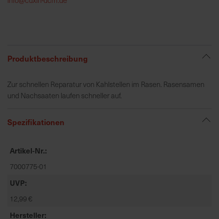
h
e
b
u
n
Produktbeschreibung
g
v
Zur schnellen Reparatur von Kahlstellen im Rasen. Rasensamen
o
und Nachsaaten laufen schneller auf.
n
V
Spezifikationen
e
r
s
Artikel-Nr.
a
7000775-01
n
d
UVP
k
12,99 €
o
s
Hersteller