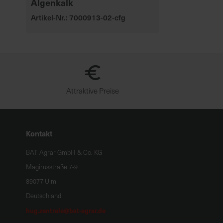
Algenkalk
Artikel-Nr.: 7000913-02-cfg
Attraktive Preise
Kontakt
BAT Agrar GmbH & Co. KG
Magirusstraße 7-9
89077 Ulm
Deutschland
hug.zentrale@bat-agrar.de