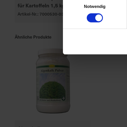
für Kartoffeln 1,5 kg
Mediterranp
Notwendig
Artikel-Nr.: 7000530-03
Artikel-Nr.: 70
Ähnliche Produkte