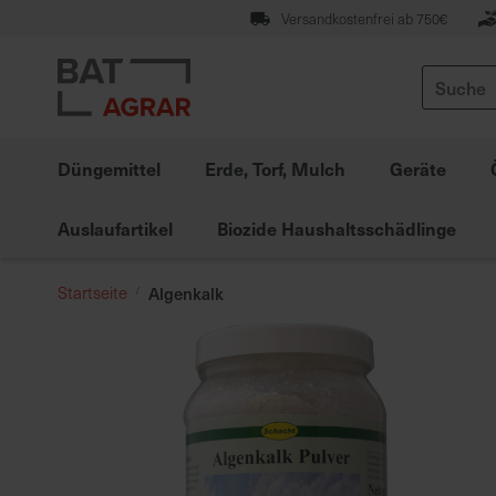
Zum
Versandkostenfrei ab 750€
Inhalt
springen
Suche
Düngemittel
Erde, Torf, Mulch
Geräte
Auslaufartikel
Biozide Haushaltsschädlinge
Startseite
Algenkalk
Zum
Ende
der
Bildgalerie
springen