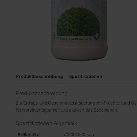
Zum
Anfang
Produktbeschreibung
Spezifikationen
der
Bildgalerie
Produktbeschreibung
springen
Zur Ertrags- und Geschmackssteigerung von Früchten und Gem
Nährstoffverfügbarkeit und aktiviert das Bodenleben.
Spezifikationen Algenkalk
Artikel-Nr.
7000913-02-cfg