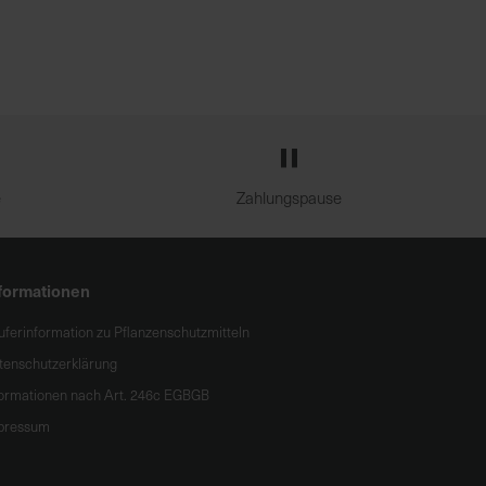
e
Zahlungspause
formationen
uferinformation zu Pflanzenschutzmitteln
tenschutzerklärung
formationen nach Art. 246c EGBGB
pressum