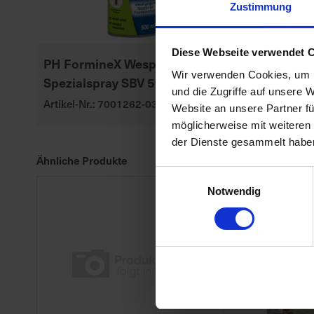
Zustimmung
Diese Webseite verwendet 
PH FormineX Wespen
Substral Her
Wir verwenden Cookies, um I
Spezialspray SBV 500 ml
Rasendünge
und die Zugriffe auf unsere 
Artikel-Nr.: 7001262-03
Artikel-Nr.: 70
Website an unsere Partner fü
möglicherweise mit weiteren
der Dienste gesammelt habe
Ähnliche Produkte
Einwilligungsauswahl
Notwendig