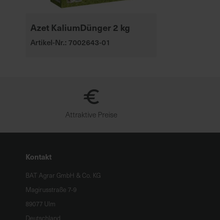
Azet KaliumDünger 2 kg
Artikel-Nr.: 7002643-01
Attraktive Preise
Kontakt
BAT Agrar GmbH & Co. KG
Magirusstraße 7-9
89077 Ulm
Deutschland