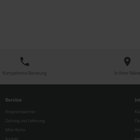
Kompetente Beratung
In Ihrer Näh
Service
In
Ansprechpartner
Kä
Zahlung und Lieferung
Da
Mein Konto
In
Kontakt
Im