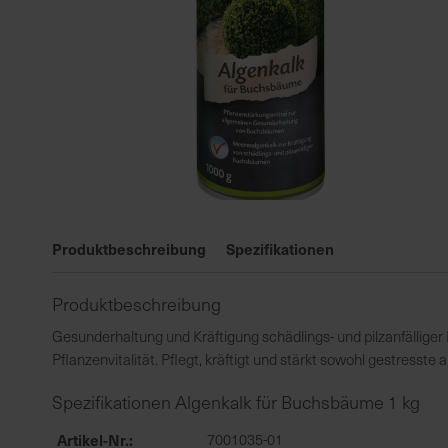
Zum
Anfang
Produktbeschreibung
Spezifikationen
der
Bildgalerie
Produktbeschreibung
springen
Gesunderhaltung und Kräftigung schädlings- und pilzanfällig
Pflanzenvitalität. Pflegt, kräftigt und stärkt sowohl gestresste
Spezifikationen Algenkalk für Buchsbäume 1 kg
Artikel-Nr.
7001035-01