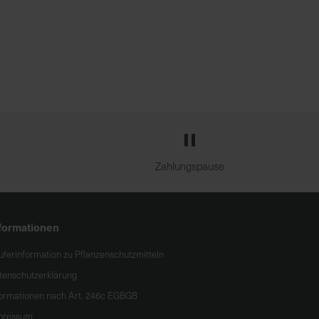
e
Zahlungspause
formationen
uferinformation zu Pflanzenschutzmitteln
tenschutzerklärung
formationen nach Art. 246c EGBGB
pressum