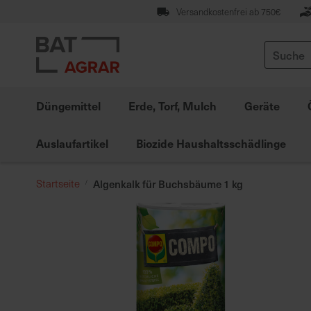
Zum
Versandkostenfrei ab 750€
Inhalt
springen
Suche
Düngemittel
Erde, Torf, Mulch
Geräte
Auslaufartikel
Biozide Haushaltsschädlinge
Startseite
Algenkalk für Buchsbäume 1 kg
Zum
Ende
der
Bildgalerie
springen