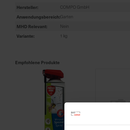
Hersteller
COMPO GmbH
Anwendungsbereich
Garten
MHD Relevant
Nein
Variante
1 kg
Empfohlene Produkte