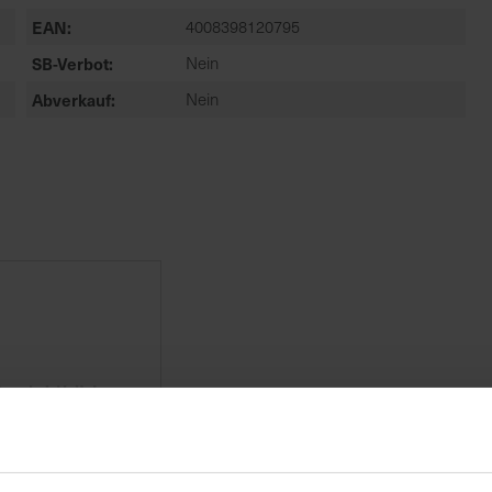
EAN
4008398120795
SB-Verbot
Nein
Abverkauf
Nein