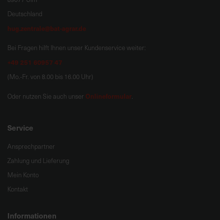
a
Deutschland
r
hug.zentrale@bat-agrar.de
t
s
Bei Fragen hilft Ihnen unser Kundenservice weiter:
e
+49 251 60957 47
i
(Mo.-Fr. von 8.00 bis 16.00 Uhr)
t
e
Onlineformular
Oder nutzen Sie auch unser
.
S
Service
c
h
Ansprechpartner
n
Zahlung und Lieferung
e
l
Mein Konto
l
Kontakt
e
u
Informationen
n