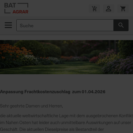
Zum
Inhalt
V
springen
e
Suche
r
Suc
s
a
n
d
k
o
s
t
e
Anpassung Frachtkostenzuschlag zum 01.04.2026
n
f
r
Sehr geehrte Damen und Herren,
e
die aktuelle weltwirtschaftliche Lage mit dem ausgebrochenen Konflikt
i
im Nahen Osten hat leider auch unmittelbare Auswirkungen auf unser
a
Geschäft. Die aktuellen Dieselpreise als Bestandteil der
b