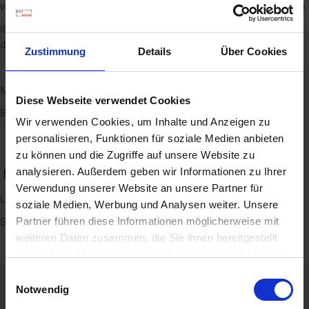
wir zeitnah eine Rückführung des Frachtkosten-zuschlags vornehmen.
h
Ihre bekannten Ansprechpartner stehen Ihnen selbstverständlich für
e
detailliertere Erläuterungen gerne zur Verfügung.
b
Zustimmung
Details
Über Cookies
u
n
Mit freundlichen Grüßen
g
Diese Webseite verwendet Cookies
v
BAT Agrar GmbH & Co. KG
Wir verwenden Cookies, um Inhalte und Anzeigen zu
o
personalisieren, Funktionen für soziale Medien anbieten
n
zu können und die Zugriffe auf unsere Website zu
V
analysieren. Außerdem geben wir Informationen zu Ihrer
e
r
Verwendung unserer Website an unsere Partner für
Lars Oleszewski
s
soziale Medien, Werbung und Analysen weiter. Unsere
a
Spartenleitung Haus und Garten
Partner führen diese Informationen möglicherweise mit
n
weiteren Daten zusammen, die Sie ihnen bereitgestellt
d
haben oder die sie im Rahmen Ihrer Nutzung der Dienste
k
gesammelt haben.
Einwilligungsauswahl
o
Notwendig
s