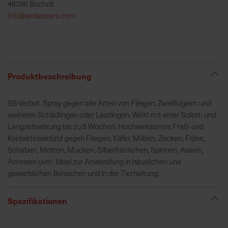
46395 Bocholt
h
info@ardapcare.com
e
b
u
n
g
Produktbeschreibung
v
o
SB-Verbot. Spray gegen alle Arten von Fliegen, Zweiflüglern und
n
weiteren Schädlingen oder Lästlingen. Wirkt mit einer Sofort- und
V
Langzeitwirkung bis zu 6 Wochen. Hochwirksames Fraß- und
e
Kontaktinsektizid gegen Fliegen, Käfer, Milben, Zecken, Flöhe,
r
Schaben, Motten, Mücken, Silberfischchen, Spinnen, Asseln,
s
Ameisen uvm. Ideal zur Anwendung in häuslichen und
a
gewerblichen Bereichen und in der Tierhaltung.
n
d
k
Spezifikationen
o
s