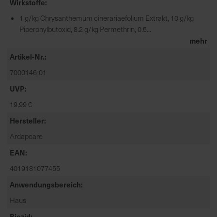
Wirkstoffe
t
e
1 g/kg Chrysanthemum cinerariaefolium Extrakt, 10 g/kg
n
Piperonylbutoxid, 8.2 g/kg Permethrin, 0.5...
f
mehr
i
Artikel-Nr.
n
d
7000146-01
e
UVP
n
19,99 €
S
i
Hersteller
e
Ardapcare
a
u
EAN
f
4019181077455
d
e
Anwendungsbereich
r
Haus
S
Biozid
t