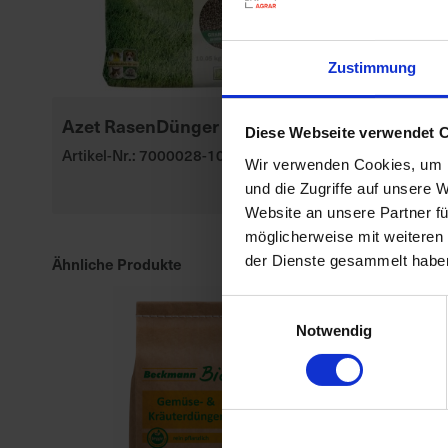
Zustimmung
Azet RasenDünger
BioTrissol Zi
Diese Webseite verwendet 
Mediterranp
Artikel-Nr.: 7000028-10-cfg
Wir verwenden Cookies, um I
Artikel-Nr.: 70
und die Zugriffe auf unsere 
Website an unsere Partner fü
möglicherweise mit weiteren
der Dienste gesammelt habe
Ähnliche Produkte
Einwilligungsauswahl
Notwendig