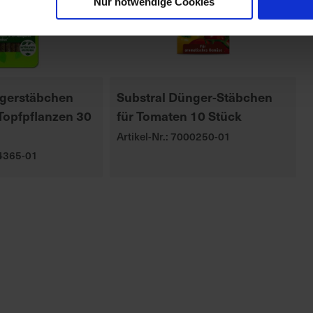
Nur notwendige Cookies
gerstäbchen
Substral Dünger-Stäbchen
Topfpflanzen 30
für Tomaten 10 Stück
Artikel-Nr.: 7000250-01
04365-01