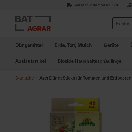
Zum
Versandkostenfrei ab 750€
Inhalt
springen
Suche
Düngemittel
Erde, Torf, Mulch
Geräte
Auslaufartikel
Biozide Haushaltsschädlinge
Azet DüngeSticks für Tomaten und Erdbeeren
Startseite
Zum
Ende
der
Bildgalerie
springen