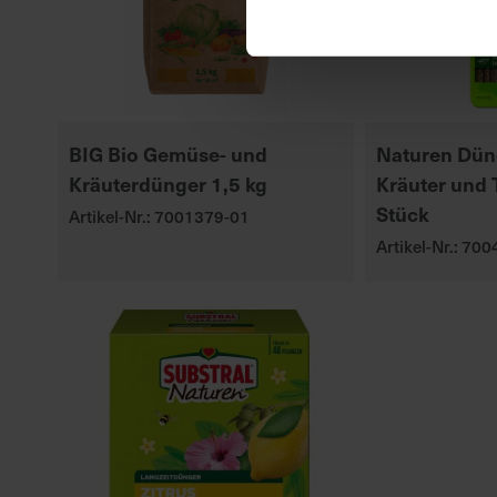
BIG Bio Gemüse- und
Naturen Dün
Kräuterdünger 1,5 kg
Kräuter und 
Stück
Artikel-Nr.: 7001379-01
Artikel-Nr.: 70