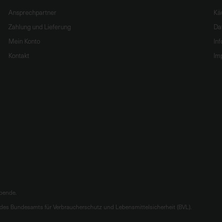
Ansprechpartner
Kä
Zahlung und Lieferung
Da
Mein Konto
In
Kontakt
Im
ibende.
es Bundesamts für Verbraucherschutz und Lebensmittelsicherheit (BVL).