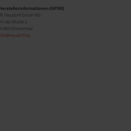
Herstellerinformationen (GPSR)
W. Neudorff GmbH KG
An der Mühle 3
31860 Emmerthal
info@neudorff.de