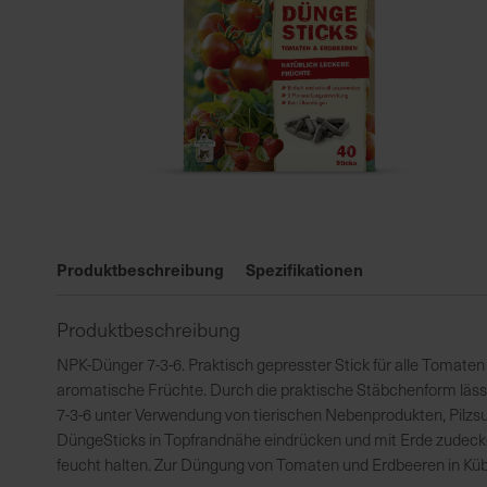
Zum
Anfang
Produktbeschreibung
Spezifikationen
der
Bildgalerie
Produktbeschreibung
springen
NPK-Dünger 7-3-6. Praktisch gepresster Stick für alle Tomat
aromatische Früchte. Durch die praktische Stäbchenform lässt
7-3-6 unter Verwendung von tierischen Nebenprodukten, Pilzsu
DüngeSticks in Topfrandnähe eindrücken und mit Erde zudeck
feucht halten. Zur Düngung von Tomaten und Erdbeeren in Küb