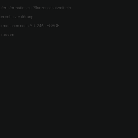
uferinformation zu Pflanzenschutzmitteln
tenschutzerklärung
formationen nach Art. 246c EGBGB
pressum