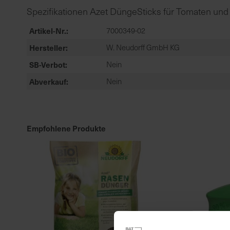
Spezifikationen Azet DüngeSticks für Tomaten und
Artikel-Nr.
7000349-02
Hersteller
W. Neudorff GmbH KG
SB-Verbot
Nein
Abverkauf
Nein
Empfohlene Produkte