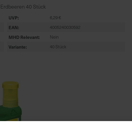
 Erdbeeren 40 Stück
UVP
6,29 €
EAN
4005240030592
MHD Relevant
Nein
Variante
40 Stück