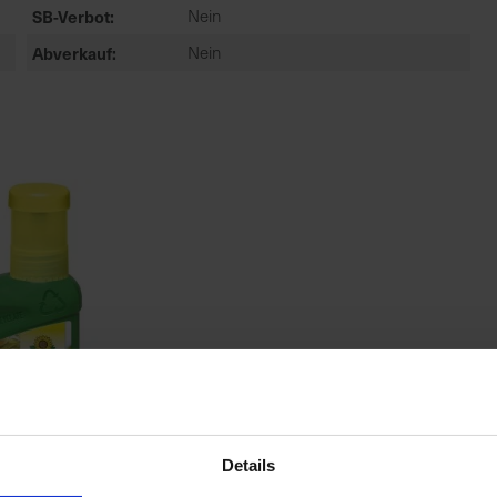
SB-Verbot
Nein
Abverkauf
Nein
Details