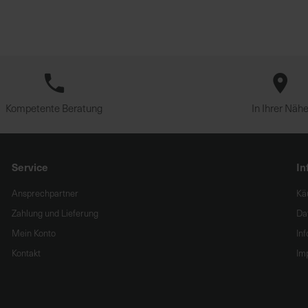
Kompetente Beratung
In Ihrer Näh
Service
In
Ansprechpartner
Kä
Zahlung und Lieferung
Da
Mein Konto
In
Kontakt
Im