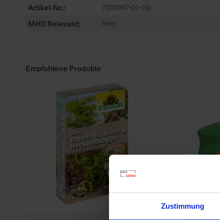
Artikel-Nr.
7000097-01-cfg
MHD Relevant
Nein
Empfohlene Produkte
Zustimmung