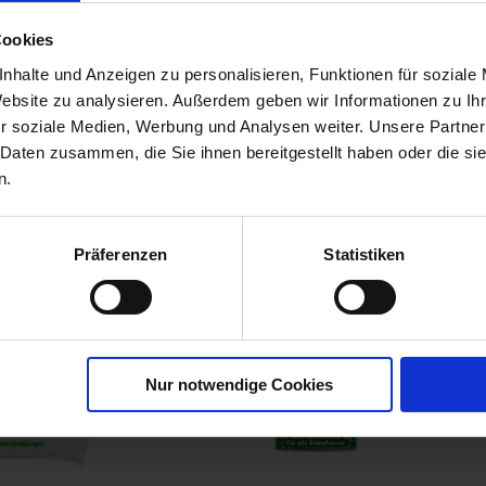
trus- und
Cookies
flanzenDünger
nhalte und Anzeigen zu personalisieren, Funktionen für soziale
00226-01-cfg
Website zu analysieren. Außerdem geben wir Informationen zu I
r soziale Medien, Werbung und Analysen weiter. Unsere Partner
 Daten zusammen, die Sie ihnen bereitgestellt haben oder die s
n.
Präferenzen
Statistiken
Nur notwendige Cookies