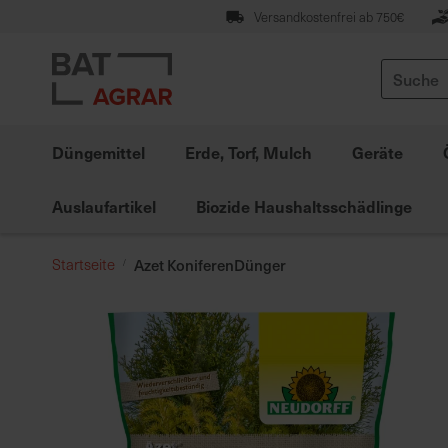
Zum
Versandkostenfrei ab 750€
Inhalt
springen
Suche
Düngemittel
Erde, Torf, Mulch
Geräte
Auslaufartikel
Biozide Haushaltsschädlinge
Startseite
Azet KoniferenDünger
Zum
Ende
der
Bildgalerie
springen