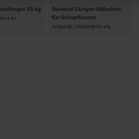
uldünger 25 kg
Substral Dünger-Stäbchen
für Grünpflanzen
04214-01
Artikel-Nr.: 7000249-01-cfg