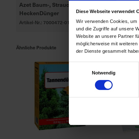
Azet Baum-, Strauch- und
BioTrissol Zi
Diese Webseite verwendet 
HeckenDünger
Mediterranp
Wir verwenden Cookies, um I
Artikel-Nr.: 7000472-01-cfg
Artikel-Nr.: 70
und die Zugriffe auf unsere 
Website an unsere Partner fü
möglicherweise mit weiteren
Ähnliche Produkte
der Dienste gesammelt habe
Einwilligungsauswahl
Notwendig