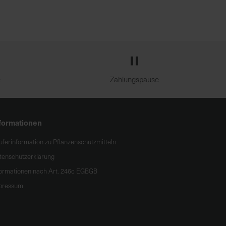
e
Zahlungspause
formationen
uferinformation zu Pflanzenschutzmitteln
tenschutzerklärung
formationen nach Art. 246c EGBGB
pressum