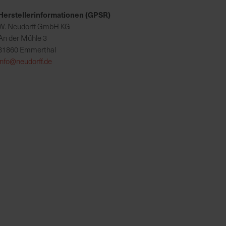
Herstellerinformationen (GPSR)
W. Neudorff GmbH KG
An der Mühle 3
31860 Emmerthal
info@neudorff.de