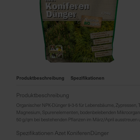
Zum
Anfang
Produktbeschreibung
Spezifikationen
der
Bildgalerie
Produktbeschreibung
springen
Organischer NPK-Dünger 9-3-5 für Lebensbäume, Zypressen, T
Magnesium, Spurenelementen, bodenbelebenden Mikroorganism
50 g/qm bei bestehenden Pflanzen im März/April ausstreuen un
Spezifikationen Azet KoniferenDünger