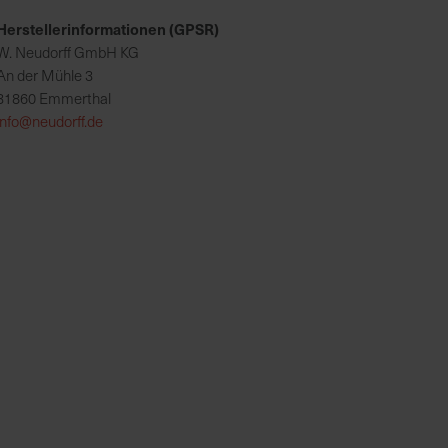
Herstellerinformationen (GPSR)
W. Neudorff GmbH KG
An der Mühle 3
31860 Emmerthal
info@neudorff.de