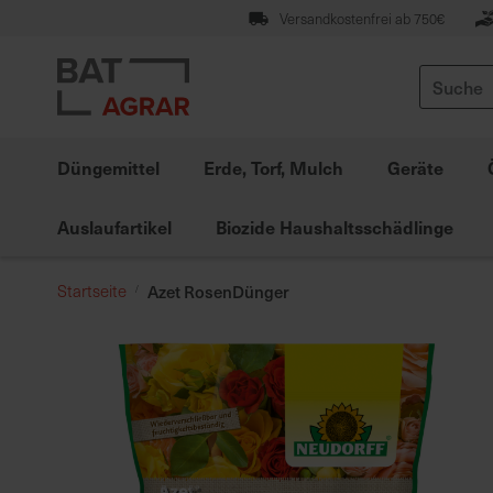
Zum
Versandkostenfrei ab 750€
Inhalt
springen
Suche
Düngemittel
Erde, Torf, Mulch
Geräte
Auslaufartikel
Biozide Haushaltsschädlinge
Startseite
Azet RosenDünger
Zum
Ende
der
Bildgalerie
springen