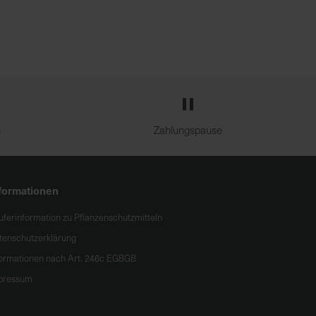
e
Zahlungspause
formationen
uferinformation zu Pflanzenschutzmitteln
tenschutzerklärung
formationen nach Art. 246c EGBGB
pressum