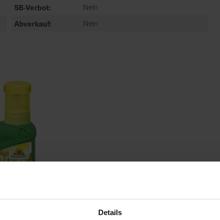
SB-Verbot
Nein
Abverkauf
Nein
Details