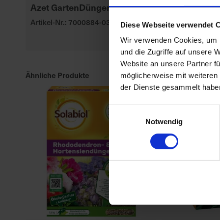
Azet GartenDünger.
BioTrissol Zi
Mediterranp
Artikel-Nr.: 7000884-03-cfg
Diese Webseite verwendet 
Artikel-Nr.: 70
Wir verwenden Cookies, um I
und die Zugriffe auf unsere 
Website an unsere Partner fü
Ähnliche Produkte
möglicherweise mit weiteren
der Dienste gesammelt habe
Einwilligungsauswahl
Notwendig