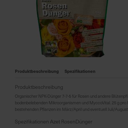
Zum
Anfang
Produktbeschreibung
Spezifikationen
der
Bildgalerie
Produktbeschreibung
springen
Organischer NPK-Dünger 7-7-5 für Rosen und andere Blütenpfla
bodenbelebenden Mikroorganismen und MyccoVital. 25 g pro Pfla
bestehenden Pflanzen im März/April und eventuell Juli/August 
Spezifikationen Azet RosenDünger