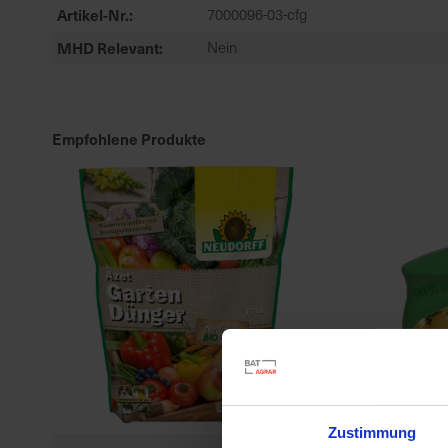
Artikel-Nr.
7000096-03-cfg
MHD Relevant
Nein
Empfohlene Produkte
Zustimmung