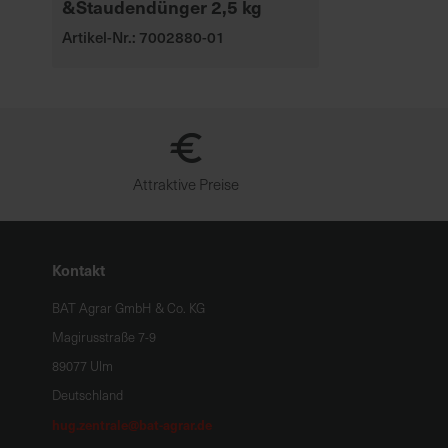
&Staudendünger 2,5 kg
Artikel-Nr.: 7002880-01
Attraktive Preise
Kontakt
BAT Agrar GmbH & Co. KG
Magirusstraße 7-9
89077 Ulm
Deutschland
hug.zentrale@bat-agrar.de