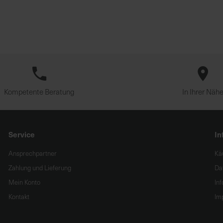
Kompetente Beratung
In Ihrer Näh
Service
In
Ansprechpartner
Kä
Zahlung und Lieferung
Da
Mein Konto
In
Kontakt
Im