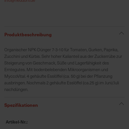
h
e
b
u
n
Produktbeschreibung
g
v
Organischer NPK-Dünger 7-3-10 für Tomaten, Gurken, Paprika,
o
Zucchini und Kürbis. Sehr hoher Kalianteil aus der Zuckerrübe zur
n
Steigerung von Geschmack, Süße und Lagerfähigkeit des
V
Erntegutes. Mit bodenbelebenden Mikroorganismen und
e
MyccoVital. 4 gehäufte Esslöffel (ca. 50 g) bei der Pflanzung
r
ausbringen. Nochmals 2 gehäufte Esslöffel (ca.25 g) im Juni/Juli
s
nachdüngen.
a
n
Spezifikationen
d
k
o
Artikel-Nr.
s