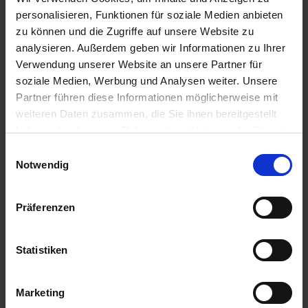
u
personalisieren, Funktionen für soziale Medien anbieten
n
zu können und die Zugriffe auf unsere Website zu
g
analysieren. Außerdem geben wir Informationen zu Ihrer
Verwendung unserer Website an unsere Partner für
soziale Medien, Werbung und Analysen weiter. Unsere
Partner führen diese Informationen möglicherweise mit
weiteren Daten zusammen, die Sie ihnen bereitgestellt
haben oder die sie im Rahmen Ihrer Nutzung der Dienste
gesammelt haben.
Einwilligungsauswahl
Notwendig
Präferenzen
Euflor Bio Beerendünger
Artikel-Nr.: 7002074-01-cfg
Statistiken
Marketing