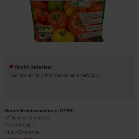
7
5
0
€
Zum
A
Anfang
l
der
l
Nicht lieferbar
Bildgalerie
e
springen
I
Das Produkt ist in Ihrer Region nicht verfügbar.
n
f
o
s
z
Herstellerinformationen (GPSR)
u
W. Neudorff GmbH KG
r
An der Mühle 3
E
31860 Emmerthal
r
info@neudorff.de