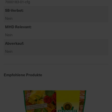
7000183-01-cfg
t
e
SB-Verbot
n
Nein
f
i
MHD Relevant
n
Nein
d
e
Abverkauf
n
Nein
S
i
e
a
Empfohlene Produkte
u
f
d
e
r
S
t