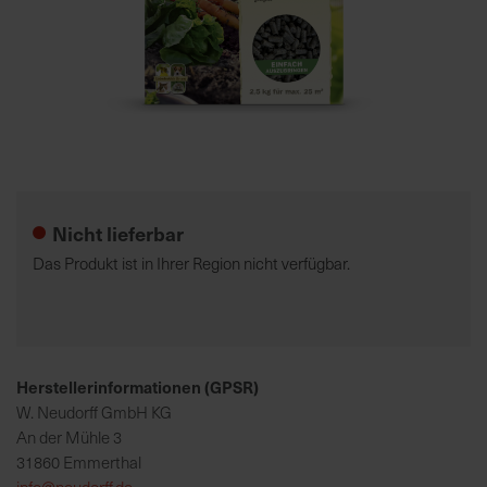
7
5
0
€
Zum
A
Anfang
l
der
l
Nicht lieferbar
Bildgalerie
e
springen
I
Das Produkt ist in Ihrer Region nicht verfügbar.
n
f
o
s
z
Herstellerinformationen (GPSR)
u
W. Neudorff GmbH KG
r
An der Mühle 3
E
31860 Emmerthal
r
info@neudorff.de