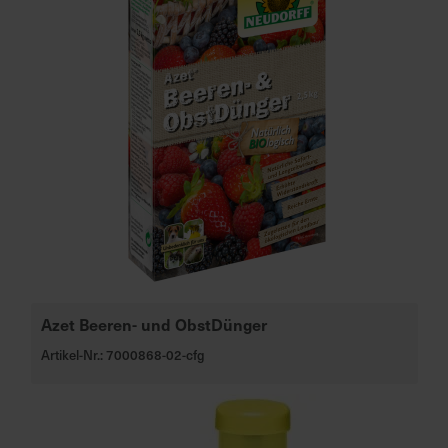
a
r
t
s
e
i
t
e
S
c
h
n
Azet Beeren- und ObstDünger
e
l
Artikel-Nr.: 7000868-02-cfg
l
e
u
n