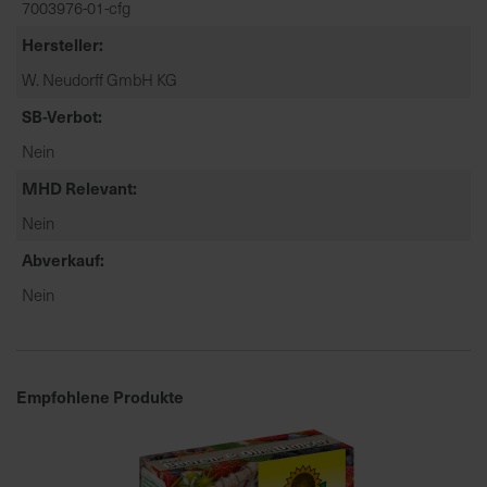
7003976-01-cfg
t
e
Hersteller
n
W. Neudorff GmbH KG
f
i
SB-Verbot
n
Nein
d
e
MHD Relevant
n
Nein
S
Abverkauf
i
e
Nein
a
u
f
d
Empfohlene Produkte
e
r
S
t