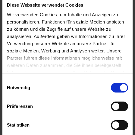
u
Diese Webseite verwendet Cookies
n
Wir verwenden Cookies, um Inhalte und Anzeigen zu
g
personalisieren, Funktionen für soziale Medien anbieten
zu können und die Zugriffe auf unsere Website zu
analysieren. Außerdem geben wir Informationen zu Ihrer
Verwendung unserer Website an unsere Partner für
soziale Medien, Werbung und Analysen weiter. Unsere
Partner führen diese Informationen möglicherweise mit
weiteren Daten zusammen, die Sie ihnen bereitgestellt
haben oder die sie im Rahmen Ihrer Nutzung der Dienste
gesammelt haben.
Einwilligungsauswahl
Notwendig
Präferenzen
Universal-Düngestäbchen 25 Stück
Statistiken
Artikel-Nr.: 7000776-01