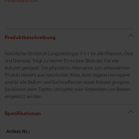
h
e
b
u
n
Produktbeschreibung
g
v
Natürlicher Stickstoff-Langzeitdünger 7-1-1 für alle Pflanzen, Obst
o
und Gemüse. Trägt zu reicher Ernte bzw. Blüte bei. Für alle
n
Kulturen geeignet. Die pflanzliche Alternative zum altbewährten
V
Produkt besteht aus natürlichem Mais. Azet Vegane Hornspäne
e
sind für alle Balkon- und Gartenpflanzen sowie Kräuter geeignet.
r
Sie können beim Topfen, Umtopfen oder Vorbereiten von Beeten
s
eingesetzt werden.
a
n
Spezifikationen
d
k
o
Artikel-Nr.
s