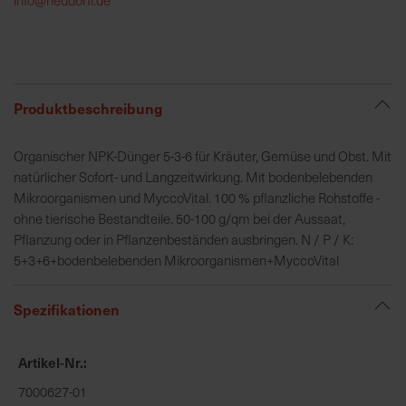
h
e
b
u
n
Produktbeschreibung
g
v
Organischer NPK-Dünger 5-3-6 für Kräuter, Gemüse und Obst. Mit
o
natürlicher Sofort- und Langzeitwirkung. Mit bodenbelebenden
n
Mikroorganismen und MyccoVital. 100 % pflanzliche Rohstoffe -
V
ohne tierische Bestandteile. 50-100 g/qm bei der Aussaat,
e
Pflanzung oder in Pflanzenbeständen ausbringen. N / P / K:
r
5+3+6+bodenbelebenden Mikroorganismen+MyccoVital
s
a
Spezifikationen
n
d
k
Artikel-Nr.
o
7000627-01
s