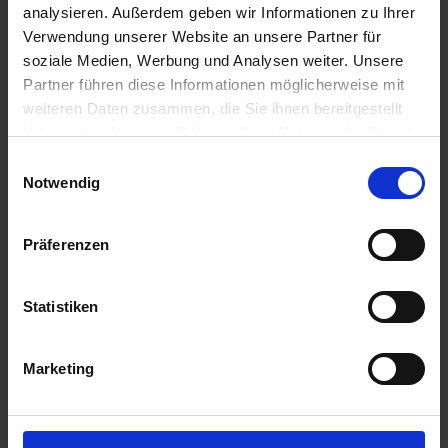
u
analysieren. Außerdem geben wir Informationen zu Ihrer
n
Verwendung unserer Website an unsere Partner für
g
soziale Medien, Werbung und Analysen weiter. Unsere
Partner führen diese Informationen möglicherweise mit
weiteren Daten zusammen, die Sie ihnen bereitgestellt
haben oder die sie im Rahmen Ihrer Nutzung der Dienste
gesammelt haben.
Einwilligungsauswahl
Substral Herbst-Rasendünger
Notwendig
Artikel-Nr.: 7000790-06-cfg
Präferenzen
Ähnliche Produkte
Statistiken
Marketing