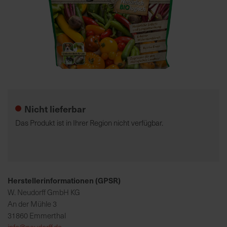
7
5
0
€
Zum
A
Anfang
l
der
l
Nicht lieferbar
Bildgalerie
e
springen
I
Das Produkt ist in Ihrer Region nicht verfügbar.
n
f
o
s
z
Herstellerinformationen (GPSR)
u
W. Neudorff GmbH KG
r
An der Mühle 3
E
31860 Emmerthal
r
info@neudorff.de