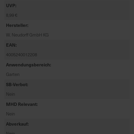
t
UVP
e
8,99 €
n
f
Hersteller
i
W. Neudorff GmbH KG
n
d
EAN
e
4005240012208
n
Anwendungsbereich
S
i
Garten
e
SB-Verbot
a
u
Nein
f
MHD Relevant
d
e
Nein
r
Abverkauf
S
Nein
t