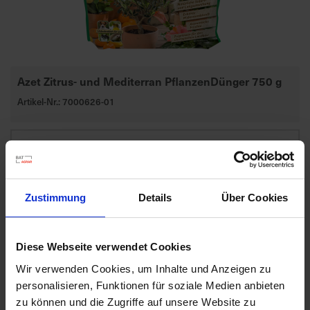
d
z
u
v
e
Azet Zitrus- und Mediterran PflanzenDünger 750 g
r
Artikel-Nr.: 7000626-01
l
ä
s
s
i
g
Zustimmung
Details
Über Cookies
e
L
i
Diese Webseite verwendet Cookies
e
f
Wir verwenden Cookies, um Inhalte und Anzeigen zu
e
personalisieren, Funktionen für soziale Medien anbieten
r
zu können und die Zugriffe auf unsere Website zu