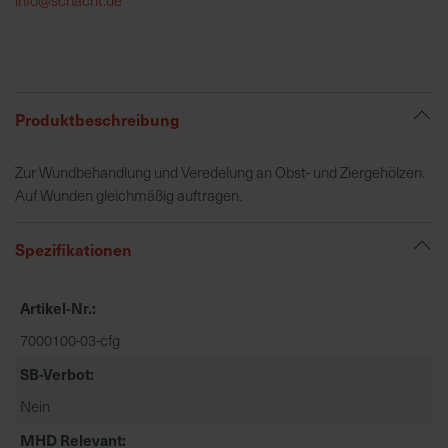
h
e
b
u
n
Produktbeschreibung
g
v
Zur Wundbehandlung und Veredelung an Obst- und Ziergehölzen.
o
Auf Wunden gleichmäßig auftragen.
n
V
Spezifikationen
e
r
s
Artikel-Nr.
a
7000100-03-cfg
n
d
SB-Verbot
k
Nein
o
s
MHD Relevant