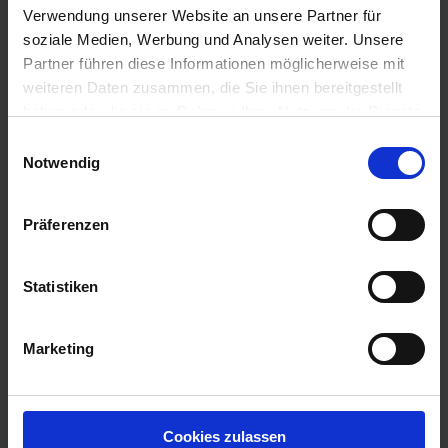
Verwendung unserer Website an unsere Partner für
d
soziale Medien, Werbung und Analysen weiter. Unsere
z
Partner führen diese Informationen möglicherweise mit
u
weiteren Daten zusammen, die Sie ihnen bereitgestellt
v
e
haben oder die sie im Rahmen Ihrer Nutzung der Dienste
r
gesammelt haben.
Einwilligungsauswahl
Terra Preta Bodenverbesserer
l
Notwendig
ä
Artikel-Nr.: 7000744-D1-cfg
s
Präferenzen
s
Ähnliche Produkte
i
g
Statistiken
e
L
i
Marketing
e
f
e
r
Cookies zulassen