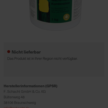
7
5
0
€
Zum
A
Anfang
l
der
l
Nicht lieferbar
Bildgalerie
e
springen
I
Das Produkt ist in Ihrer Region nicht verfügbar.
n
f
o
s
z
Herstellerinformationen (GPSR)
u
F. Schacht GmbH & Co. KG
r
Bültenweg 48
E
38106 Braunschweig
r
info@schacht.de