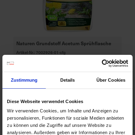
a
r
t
s
e
i
Naturen Grundstoff Acetum Sprühflasche
t
Artikel-Nr.: 7002926-01-cfg
e
S
c
Zustimmung
Details
Über Cookies
h
n
e
Diese Webseite verwendet Cookies
l
Wir verwenden Cookies, um Inhalte und Anzeigen zu
l
personalisieren, Funktionen für soziale Medien anbieten
e
zu können und die Zugriffe auf unsere Website zu
u
analysieren. Außerdem geben wir Informationen zu Ihrer
n