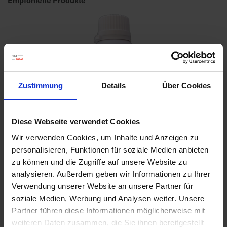
a
r
t
s
e
i
t
Zustimmung
Details
Über Cookies
e
S
Diese Webseite verwendet Cookies
c
Wir verwenden Cookies, um Inhalte und Anzeigen zu
h
personalisieren, Funktionen für soziale Medien anbieten
n
zu können und die Zugriffe auf unsere Website zu
e
analysieren. Außerdem geben wir Informationen zu Ihrer
l
Verwendung unserer Website an unsere Partner für
l
soziale Medien, Werbung und Analysen weiter. Unsere
e
Baumwachs Sprüh-Verband 200 ml
Partner führen diese Informationen möglicherweise mit
u
Artikel-Nr.: 7000221-01
weiteren Daten zusammen, die Sie ihnen bereitgestellt
n