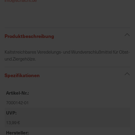
h
e
b
u
n
Produktbeschreibung
g
v
Kaltstreichbares Veredelungs- und Wundverschlußmittel für Obst-
o
und Ziergehölze.
n
V
Spezifikationen
e
r
s
Artikel-Nr.
a
7000142-01
n
d
UVP
k
13,99 €
o
s
Hersteller