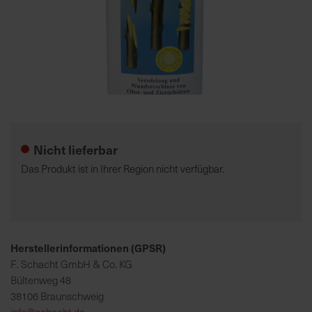
7
5
0
€
Zum
A
Anfang
l
der
l
Nicht lieferbar
Bildgalerie
e
springen
I
Das Produkt ist in Ihrer Region nicht verfügbar.
n
f
o
s
z
Herstellerinformationen (GPSR)
u
F. Schacht GmbH & Co. KG
r
Bültenweg 48
E
38106 Braunschweig
r
info@schacht.de