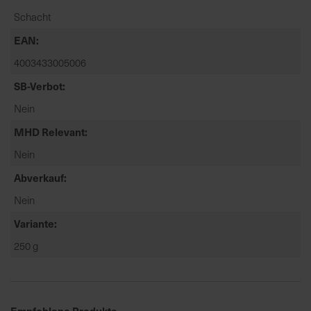
t
Schacht
e
n
EAN
f
4003433005006
i
SB-Verbot
n
d
Nein
e
MHD Relevant
n
S
Nein
i
Abverkauf
e
a
Nein
u
Variante
f
250 g
d
e
r
S
Empfohlene Produkte
t