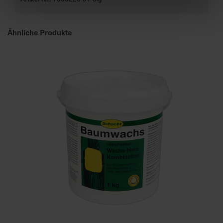
u
n
g
Ähnliche Produkte