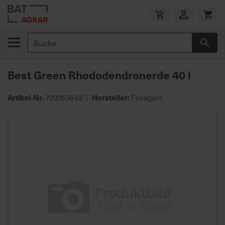
Zum
Inhalt
V
springen
e
Suche
r
Suc
s
a
Best Green Rhododendronerde 40 l
n
d
Artikel-Nr.
Hersteller:
7000536-02
Floragard
k
o
Zum
s
Ende
t
der
e
Bildgalerie
n
springen
f
r
e
i
a
b