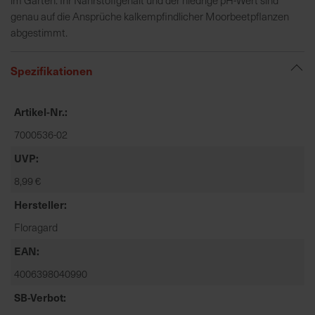
t
genau auf die Ansprüche kalkempfindlicher Moorbeetpflanzen
e
abgestimmt.
n
f
Spezifikationen
i
n
d
Artikel-Nr.
e
7000536-02
n
S
UVP
i
8,99 €
e
a
Hersteller
u
Floragard
f
d
EAN
e
4006398040990
r
SB-Verbot
S
t