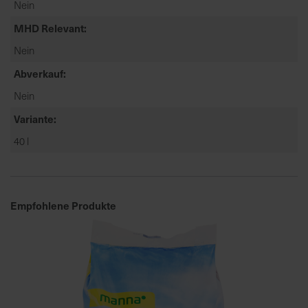
Nein
a
MHD Relevant
r
t
Nein
s
Abverkauf
e
i
Nein
t
Variante
e
40 l
S
c
h
Empfohlene Produkte
n
e
l
l
e
u
n