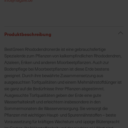
h
e
b
u
n
Produktbeschreibung
g
v
BestGreen Rhododendronerde ist eine gebrauchsfertige
o
Spezialerde zum Pflanzen von kalkempfindlichen Rhododendren,
n
Azaleen, Eriken und anderen Moorbeetpflanzen. Auch zur
V
Bodenpflege bei Moorbeetpflanzen ist diese Erde bestens
e
geeignet. Durch ihre bewährte Zusammensetzung aus
r
ausgesuchten Torfqualitäten und einem Mehrnährstoffdünger ist
s
sie ganz auf die Bedürfnisse Ihrer Pflanzen abgestimmt.
a
Ausgesuchte Torfqualitäten geben der Erde eine gute
n
Wasserhaltekraft und erleichtern insbesondere in den
d
Sommermonaten die Wasserversorgung. Sie versorgt die
k
Pflanzen mit wichtigen Haupt- und Spurennährstoffen – beste
o
Voraussetzung für kräftiges Wachstum und üppige Blütenpracht
s
im Garten. Ihr Nährstoffgehalt und der niedrige pH-Wert sind