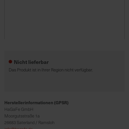
7
5
0
€
Zum
A
Anfang
l
der
l
Nicht lieferbar
Bildgalerie
e
springen
I
Das Produkt ist in Ihrer Region nicht verfügbar.
n
f
o
s
z
Herstellerinformationen (GPSR)
u
HaGaFe GmbH
r
Moorgutsstraße 1a
E
26683 Saterland / Ramsloh
r
info@hagafe.de