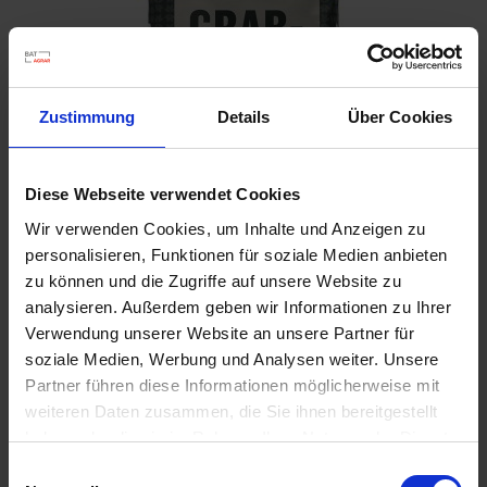
u
n
g
Zustimmung
Details
Über Cookies
Diese Webseite verwendet Cookies
Wir verwenden Cookies, um Inhalte und Anzeigen zu
personalisieren, Funktionen für soziale Medien anbieten
zu können und die Zugriffe auf unsere Website zu
Graberde
analysieren. Außerdem geben wir Informationen zu Ihrer
Artikel-Nr.: 7000060-03-cfg
Verwendung unserer Website an unsere Partner für
soziale Medien, Werbung und Analysen weiter. Unsere
Partner führen diese Informationen möglicherweise mit
Ähnliche Produkte
weiteren Daten zusammen, die Sie ihnen bereitgestellt
haben oder die sie im Rahmen Ihrer Nutzung der Dienste
gesammelt haben.
Einwilligungsauswahl