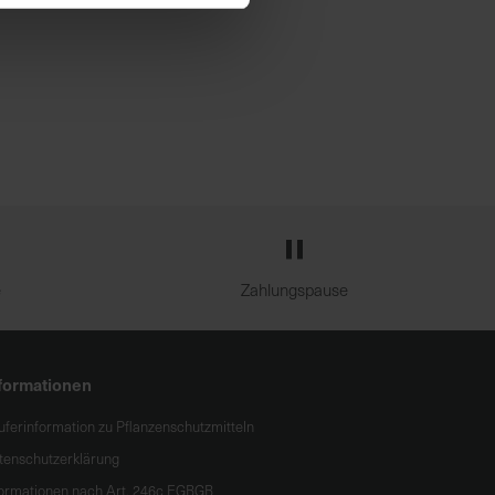
e
Zahlungspause
formationen
uferinformation zu Pflanzenschutzmitteln
tenschutzerklärung
formationen nach Art. 246c EGBGB