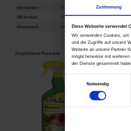
Hersteller
W. Neudorff GmbH KG
Zustimmung
SB-Verbot
Nein
Abverkauf
Nein
Diese Webseite verwendet 
Wir verwenden Cookies, um I
und die Zugriffe auf unsere 
Website an unsere Partner fü
Empfohlene Produkte
möglicherweise mit weiteren
der Dienste gesammelt habe
Einwilligungsauswahl
Notwendig