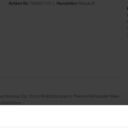
Artikel-Nr.
Hersteller:
7000071-01
Neudorff
 Wurmhumus. Ca. 10 cm Mulchkompost in Thermo-Komposter füllen,
uf schütten.
k
UVP
36,99 €