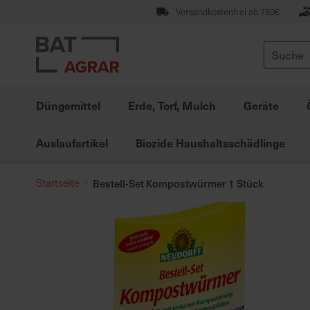
Zum
Versandkostenfrei ab 750€
Inhalt
springen
Suche
Düngemittel
Erde, Torf, Mulch
Geräte
Auslaufartikel
Biozide Haushaltsschädlinge
Startseite
Bestell-Set Kompostwürmer 1 Stück
Zum
Ende
der
Bildgalerie
springen