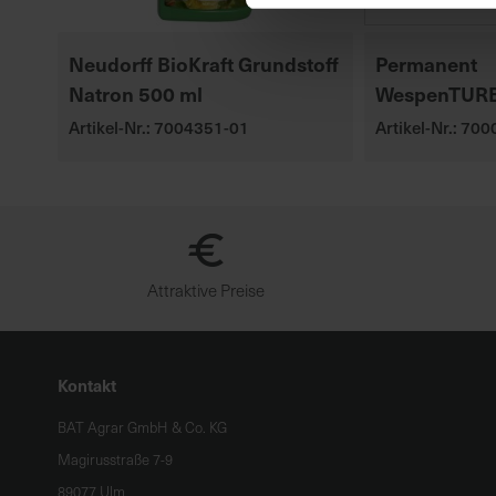
Neudorff BioKraft Grundstoff
Permanent
Natron 500 ml
WespenTUR
Artikel-Nr.: 7004351-01
Artikel-Nr.: 70
Attraktive Preise
Kontakt
BAT Agrar GmbH & Co. KG
Magirusstraße 7-9
89077 Ulm