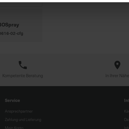
BOSpray
00616-02-cfg
Kompetente Beratung
In Ihrer Näh
Service
In
Ansprechpartner
Kä
Zahlung und Lieferung
Da
Mein Konto
In