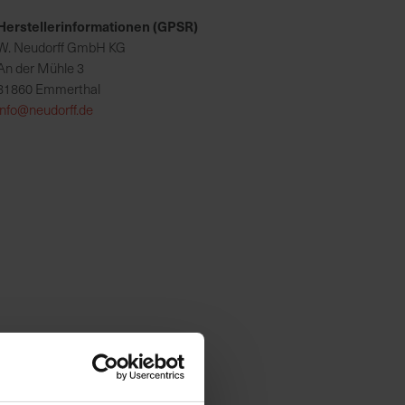
Herstellerinformationen (GPSR)
W. Neudorff GmbH KG
An der Mühle 3
31860 Emmerthal
info@neudorff.de