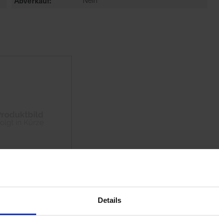
Abverkauf
Nein
Details
bst-
r