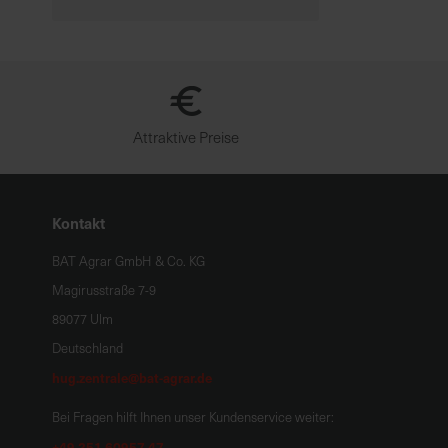
Attraktive Preise
Kontakt
BAT Agrar GmbH & Co. KG
Magirusstraße 7-9
89077 Ulm
Deutschland
hug.zentrale@bat-agrar.de
Bei Fragen hilft Ihnen unser Kundenservice weiter:
+49 251 60957 47