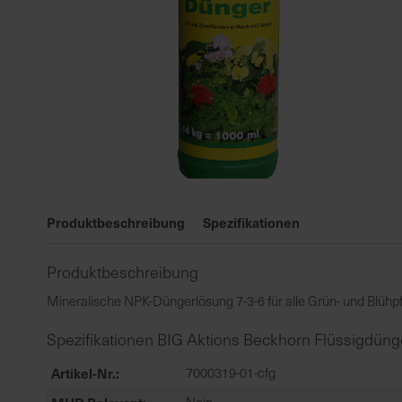
Zum
Anfang
Produktbeschreibung
Spezifikationen
der
Bildgalerie
Produktbeschreibung
springen
Mineralische NPK-Düngerlösung 7-3-6 für alle Grün- und Blühp
Spezifikationen BIG Aktions Beckhorn Flüssigdüng
Artikel-Nr.
7000319-01-cfg