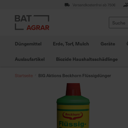
Zum
Versandkostenfrei ab 750€
Inhalt
springen
Suche
Düngemittel
Erde, Torf, Mulch
Geräte
Auslaufartikel
Biozide Haushaltsschädlinge
BIG Aktions Beckhorn Flüssigdünger
Startseite
Zum
Ende
der
Bildgalerie
springen