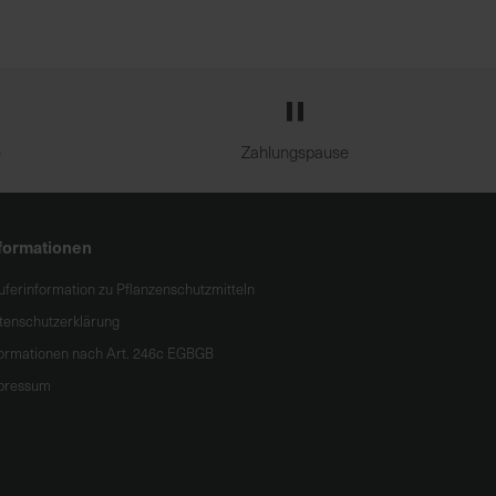
e
Zahlungspause
formationen
uferinformation zu Pflanzenschutzmitteln
tenschutzerklärung
formationen nach Art. 246c EGBGB
pressum