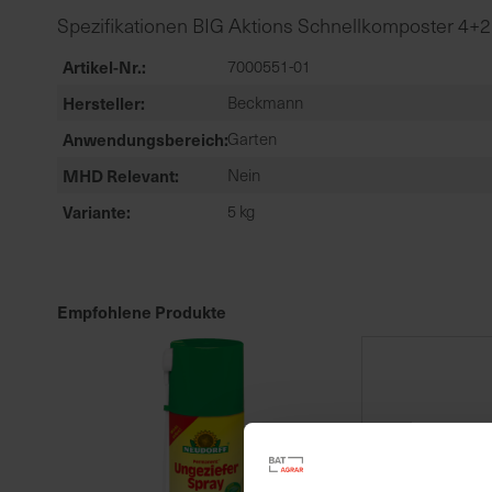
Spezifikationen BIG Aktions Schnellkomposter 4+2
Artikel-Nr.
7000551-01
Hersteller
Beckmann
Anwendungsbereich
Garten
MHD Relevant
Nein
Variante
5 kg
Empfohlene Produkte