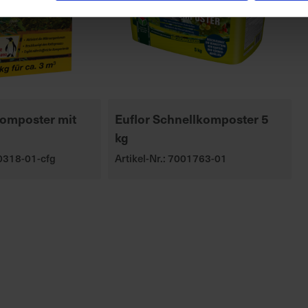
komposter mit
Euflor Schnellkomposter 5
kg
00318-01-cfg
Artikel-Nr.: 7001763-01