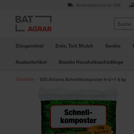
Zum
Versandkostenfrei ab 750€
Inhalt
springen
Suche
Düngemittel
Erde, Torf, Mulch
Geräte
Auslaufartikel
Biozide Haushaltsschädlinge
Startseite
BIG Aktions Schnellkomposter 4+2+1 5 kg
Zum
Ende
der
Bildgalerie
springen