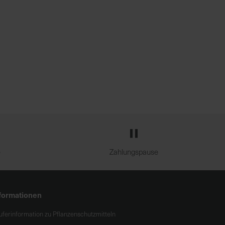
e
Zahlungspause
formationen
uferinformation zu Pflanzenschutzmitteln