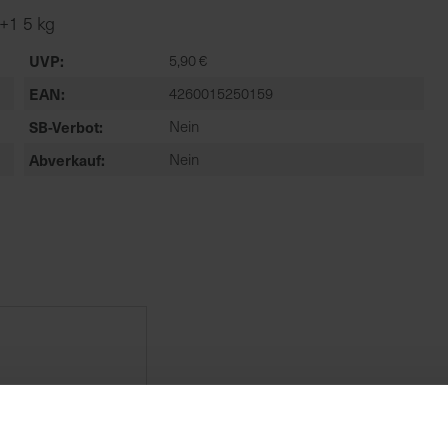
+1 5 kg
UVP
5,90 €
EAN
4260015250159
SB-Verbot
Nein
Abverkauf
Nein