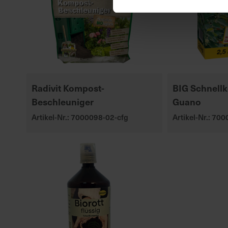
Radivit Kompost-
BIG Schnell
Beschleuniger
Guano
Artikel-Nr.: 7000098-02-cfg
Artikel-Nr.: 70