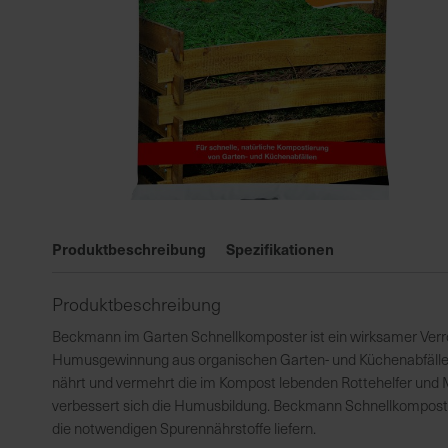
Zum
Anfang
Produktbeschreibung
Spezifikationen
der
Bildgalerie
Produktbeschreibung
springen
Beckmann im Garten Schnellkomposter ist ein wirksamer Verro
Humusgewinnung aus organischen Garten- und Küchenabfällen u
nährt und vermehrt die im Kompost lebenden Rottehelfer und
verbessert sich die Humusbildung. Beckmann Schnellkomposter 
die notwendigen Spurennährstoffe liefern.