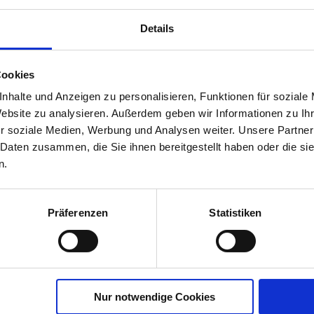
Details
Cookies
nhalte und Anzeigen zu personalisieren, Funktionen für soziale
bst-
Website zu analysieren. Außerdem geben wir Informationen zu I
r
r soziale Medien, Werbung und Analysen weiter. Unsere Partner
 Daten zusammen, die Sie ihnen bereitgestellt haben oder die s
00790-06-cfg
n.
Präferenzen
Statistiken
Nur notwendige Cookies