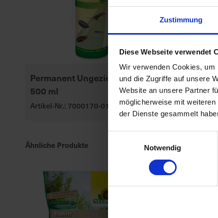
Zustimmung
Diese Webseite verwendet 
Wir verwenden Cookies, um I
Permanent UngezieferSpray
Substral Her
und die Zugriffe auf unsere 
500 ml
Rasendünge
Website an unsere Partner fü
möglicherweise mit weiteren
Artikel-Nr.: 7000170-01
Artikel-Nr.: 70
der Dienste gesammelt habe
Einwilligungsauswahl
Ähnliche Produkte
Notwendig