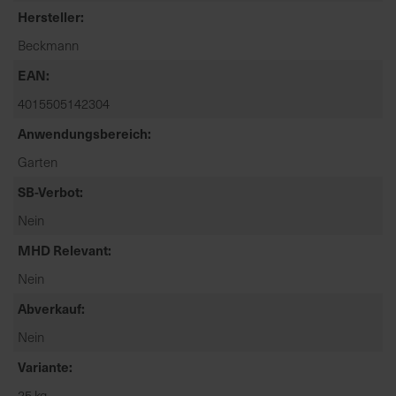
t
Hersteller
e
Beckmann
n
f
EAN
i
4015505142304
n
d
Anwendungsbereich
e
Garten
n
SB-Verbot
S
i
Nein
e
MHD Relevant
a
u
Nein
f
Abverkauf
d
e
Nein
r
Variante
S
25 kg
t