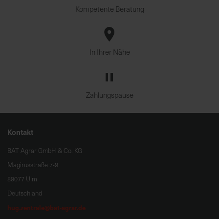
Kompetente Beratung
In Ihrer Nähe
Zahlungspause
Kontakt
BAT Agrar GmbH & Co. KG
Magirusstraße 7-9
89077 Ulm
Deutschland
hug.zentrale@bat-agrar.de