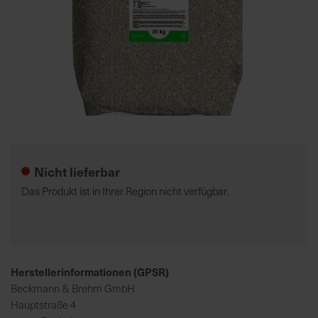
7
5
0
€
A
l
Zum
l
Anfang
e
der
Nicht lieferbar
I
Bildgalerie
n
springen
Das Produkt ist in Ihrer Region nicht verfügbar.
f
o
s
z
u
Herstellerinformationen (GPSR)
r
Beckmann & Brehm GmbH
E
Hauptstraße 4
r