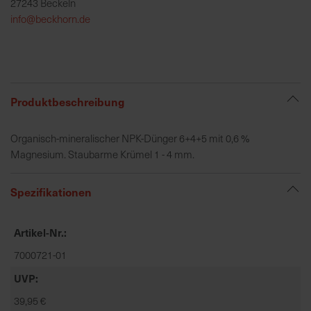
27243 Beckeln
h
info@beckhorn.de
e
b
u
n
g
Produktbeschreibung
v
o
Organisch-mineralischer NPK-Dünger 6+4+5 mit 0,6 %
n
Magnesium. Staubarme Krümel 1 - 4 mm.
V
e
r
Spezifikationen
s
a
Artikel-Nr.
n
d
7000721-01
k
UVP
o
39,95 €
s