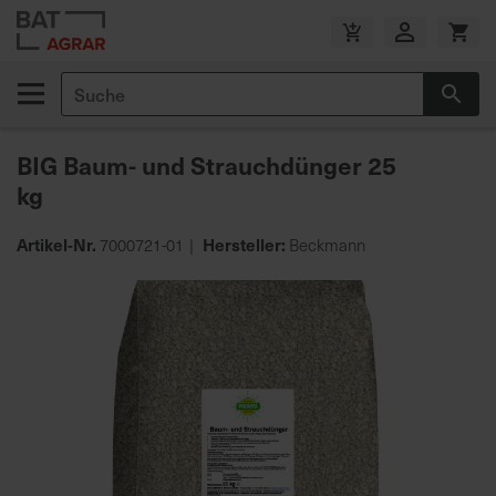
Zum
Inhalt
V
springen
e
Suche
r
Suc
s
a
BIG Baum- und Strauchdünger 25
n
kg
d
k
o
Artikel-Nr.
Hersteller:
7000721-01
Beckmann
s
Zum
t
Ende
e
der
n
Bildgalerie
f
springen
r
e
i
a
b