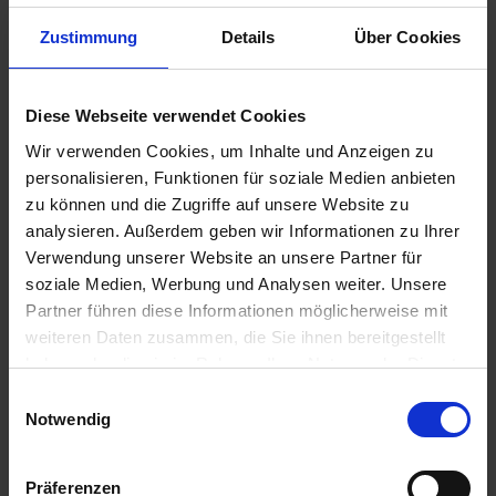
u
n
Zustimmung
Details
Über Cookies
g
Diese Webseite verwendet Cookies
Substral Herbst-Rasendünger
Wir verwenden Cookies, um Inhalte und Anzeigen zu
Artikel-Nr.: 7000790-06-cfg
personalisieren, Funktionen für soziale Medien anbieten
zu können und die Zugriffe auf unsere Website zu
analysieren. Außerdem geben wir Informationen zu Ihrer
Ähnliche Produkte
Verwendung unserer Website an unsere Partner für
soziale Medien, Werbung und Analysen weiter. Unsere
Partner führen diese Informationen möglicherweise mit
weiteren Daten zusammen, die Sie ihnen bereitgestellt
haben oder die sie im Rahmen Ihrer Nutzung der Dienste
gesammelt haben.
Einwilligungsauswahl
Notwendig
Präferenzen