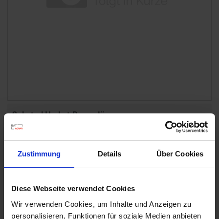
d
z
u
v
e
r
l
ä
s
s
Substral Herbst-Rasendünger
i
Artikel-Nr.: 7000790-06-cfg
g
e
Zustimmung
Details
Über Cookies
L
Ähnliche Produkte
i
e
Diese Webseite verwendet Cookies
f
e
Wir verwenden Cookies, um Inhalte und Anzeigen zu
r
personalisieren, Funktionen für soziale Medien anbieten