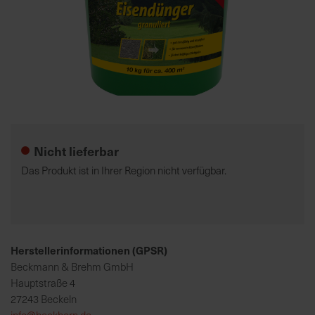
7
5
0
€
Zum
A
Anfang
l
der
l
Nicht lieferbar
Bildgalerie
e
springen
I
Das Produkt ist in Ihrer Region nicht verfügbar.
n
f
o
s
z
Herstellerinformationen (GPSR)
u
Beckmann & Brehm GmbH
r
Hauptstraße 4
E
27243 Beckeln
r
info@beckhorn.de