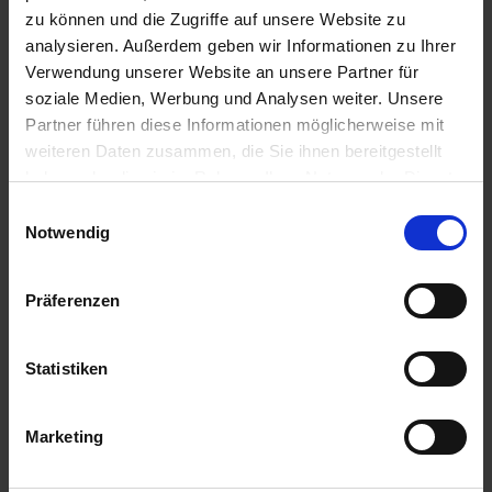
u
zu können und die Zugriffe auf unsere Website zu
n
analysieren. Außerdem geben wir Informationen zu Ihrer
g
Verwendung unserer Website an unsere Partner für
soziale Medien, Werbung und Analysen weiter. Unsere
Partner führen diese Informationen möglicherweise mit
weiteren Daten zusammen, die Sie ihnen bereitgestellt
haben oder die sie im Rahmen Ihrer Nutzung der Dienste
gesammelt haben.
Einwilligungsauswahl
Notwendig
Präferenzen
BIG Buchsbaumdünger 1 kg
Artikel-Nr.: 7000517-01
Statistiken
Marketing