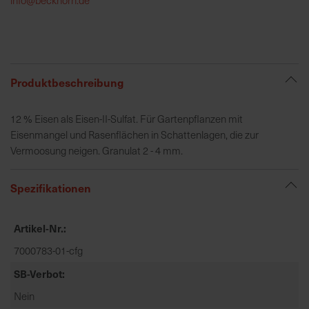
h
e
b
u
n
Produktbeschreibung
g
v
12 % Eisen als Eisen-II-Sulfat. Für Gartenpflanzen mit
o
Eisenmangel und Rasenflächen in Schattenlagen, die zur
n
Vermoosung neigen. Granulat 2 - 4 mm.
V
e
Spezifikationen
r
s
a
Artikel-Nr.
n
7000783-01-cfg
d
k
SB-Verbot
o
Nein
s