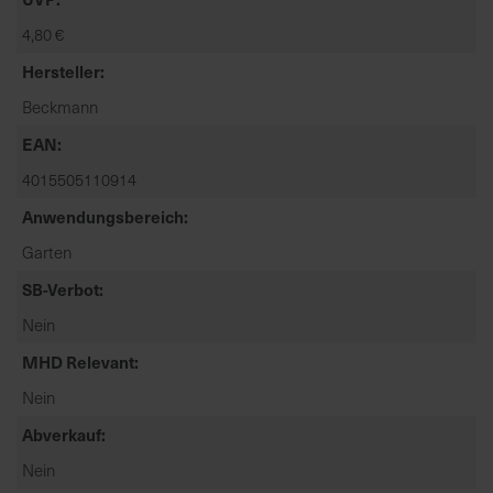
t
4,80 €
e
n
Hersteller
f
Beckmann
i
n
EAN
d
4015505110914
e
n
Anwendungsbereich
S
Garten
i
SB-Verbot
e
a
Nein
u
MHD Relevant
f
d
Nein
e
Abverkauf
r
S
Nein
t