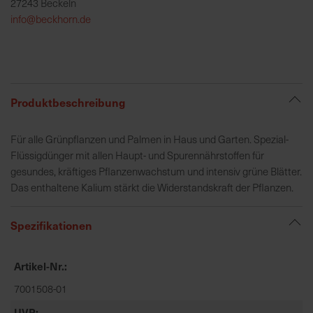
27243 Beckeln
h
info@beckhorn.de
e
b
u
n
g
Produktbeschreibung
v
o
Für alle Grünpflanzen und Palmen in Haus und Garten. Spezial-
n
Flüssigdünger mit allen Haupt- und Spurennährstoffen für
V
gesundes, kräftiges Pflanzenwachstum und intensiv grüne Blätter.
e
Das enthaltene Kalium stärkt die Widerstandskraft der Pflanzen.
r
s
a
Spezifikationen
n
d
Artikel-Nr.
k
o
7001508-01
s
UVP