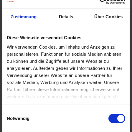
u
n
g
Zustimmung
Details
Über Cookies
Diese Webseite verwendet Cookies
Wir verwenden Cookies, um Inhalte und Anzeigen zu
Substral Herbst-Rasendünger
personalisieren, Funktionen für soziale Medien anbieten
Artikel-Nr.: 7000790-06-cfg
zu können und die Zugriffe auf unsere Website zu
analysieren. Außerdem geben wir Informationen zu Ihrer
Verwendung unserer Website an unsere Partner für
Ähnliche Produkte
soziale Medien, Werbung und Analysen weiter. Unsere
Partner führen diese Informationen möglicherweise mit
weiteren Daten zusammen, die Sie ihnen bereitgestellt
haben oder die sie im Rahmen Ihrer Nutzung der Dienste
gesammelt haben.
Einwilligungsauswahl
Notwendig