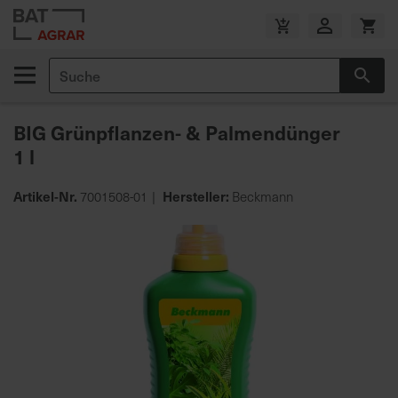
Zum
Inhalt
V
springen
e
Suche
r
Suc
s
a
BIG Grünpflanzen- & Palmendünger
n
1 l
d
k
o
Artikel-Nr.
Hersteller:
7001508-01
Beckmann
s
Zum
t
Ende
e
der
n
Bildgalerie
f
springen
r
e
i
a
b