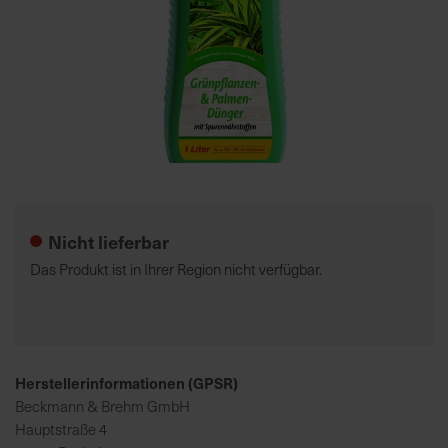
7
5
0
€
A
l
Zum
l
Anfang
e
der
Nicht lieferbar
I
Bildgalerie
n
springen
Das Produkt ist in Ihrer Region nicht verfügbar.
f
o
s
z
u
Herstellerinformationen (GPSR)
r
Beckmann & Brehm GmbH
E
Hauptstraße 4
r