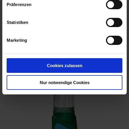
Präferenzen
Statistiken
Marketing
Buchsbaum- und Ilexdünger flüssig 1 l
Cookies zulassen
Artikel-Nr.: 7000640-01
Nur notwendige Cookies