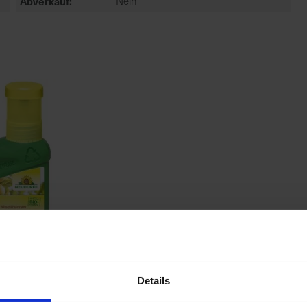
Abverkauf
Nein
Details
trus- und
flanzenDünger