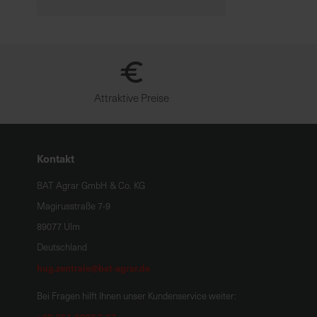
Attraktive Preise
Kontakt
BAT Agrar GmbH & Co. KG
Magirusstraße 7-9
89077 Ulm
Deutschland
hug.zentrale@bat-agrar.de
Bei Fragen hilft Ihnen unser Kundenservice weiter:
+49 251 60957 47