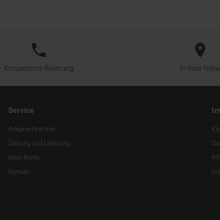
Kompetente Beratung
In Ihrer Näh
Service
In
Ansprechpartner
Kä
Zahlung und Lieferung
Da
Mein Konto
In
Kontakt
Im