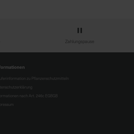
e
Zahlungspause
formationen
uferinformation zu Pflanzenschutzmitteln
tenschutzerklärung
formationen nach Art. 246c EGBGB
pressum