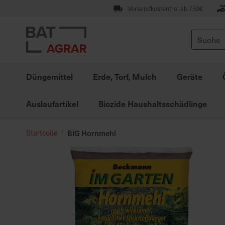
Zum
Versandkostenfrei ab 750€
Inhalt
springen
Suche
Düngemittel
Erde, Torf, Mulch
Geräte
Auslaufartikel
Biozide Haushaltsschädlinge
Startseite
BIG Hornmehl
Zum
Ende
der
Bildgalerie
springen