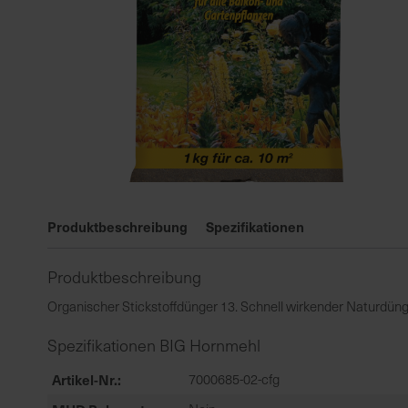
Zum
Anfang
Produktbeschreibung
Spezifikationen
der
Bildgalerie
Produktbeschreibung
springen
Organischer Stickstoffdünger 13. Schnell wirkender Naturdünge
Spezifikationen BIG Hornmehl
Artikel-Nr.
7000685-02-cfg