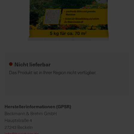
7
5
0
€
Zum
A
Anfang
l
der
l
Nicht lieferbar
Bildgalerie
e
springen
I
Das Produkt ist in Ihrer Region nicht verfügbar.
n
f
o
s
z
Herstellerinformationen (GPSR)
u
Beckmann & Brehm GmbH
r
Hauptstraße 4
E
27243 Beckeln
r
info@beckhorn.de