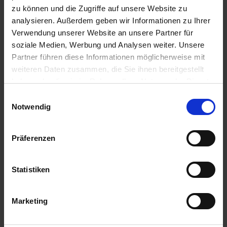
u
zu können und die Zugriffe auf unsere Website zu
n
analysieren. Außerdem geben wir Informationen zu Ihrer
g
Verwendung unserer Website an unsere Partner für
soziale Medien, Werbung und Analysen weiter. Unsere
Partner führen diese Informationen möglicherweise mit
weiteren Daten zusammen, die Sie ihnen bereitgestellt
haben oder die sie im Rahmen Ihrer Nutzung der Dienste
gesammelt haben.
Einwilligungsauswahl
Notwendig
COMPO BIO Blaudünger
Artikel-Nr.: 7002388-01-cfg
Präferenzen
Statistiken
Marketing