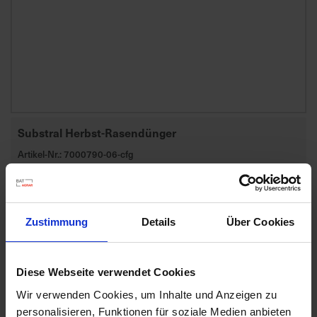
d
z
u
v
e
r
l
ä
Substral Herbst-Rasendünger
s
Artikel-Nr.: 7000790-06-cfg
s
i
g
Ähnliche Produkte
e
Zustimmung
Details
Über Cookies
L
i
e
Diese Webseite verwendet Cookies
f
e
Wir verwenden Cookies, um Inhalte und Anzeigen zu
r
personalisieren, Funktionen für soziale Medien anbieten