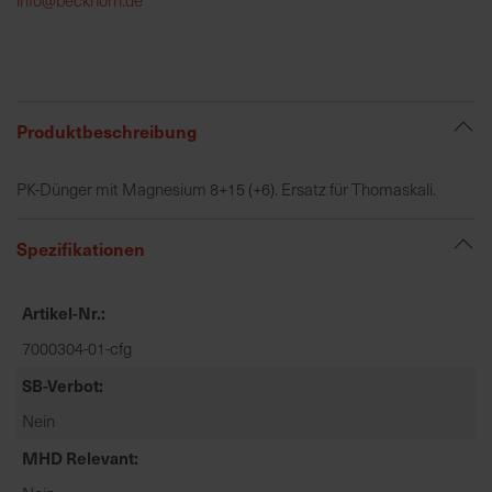
h
e
b
u
n
Produktbeschreibung
g
v
PK-Dünger mit Magnesium 8+15 (+6). Ersatz für Thomaskali.
o
n
Spezifikationen
V
e
r
Artikel-Nr.
s
7000304-01-cfg
a
n
SB-Verbot
d
Nein
k
o
MHD Relevant
s