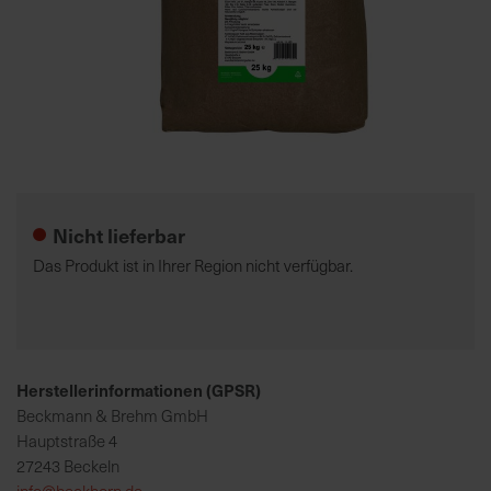
7
5
0
€
Zum
A
Anfang
l
der
l
Nicht lieferbar
Bildgalerie
e
springen
I
Das Produkt ist in Ihrer Region nicht verfügbar.
n
f
o
s
z
Herstellerinformationen (GPSR)
u
Beckmann & Brehm GmbH
r
Hauptstraße 4
E
27243 Beckeln
r
info@beckhorn.de