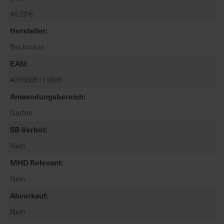
t
46,20 €
e
n
Hersteller
f
Beckmann
i
n
EAN
d
4015505111805
e
Anwendungsbereich
n
S
Garten
i
SB-Verbot
e
a
Nein
u
MHD Relevant
f
d
Nein
e
Abverkauf
r
Nein
S
t