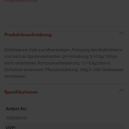
h
e
b
u
n
Produktbeschreibung
g
v
Kohlensaurer Kalk aus Meeresalgen. Anregung des Bodenlebens
o
und reich an Spurenelementen. pH-Anhebung: 5-10 kg/100qm
n
leicht einarbeiten. Kompostverbesserung: 12-15 kg/cbm in
V
Schichten einstreuen. Pflanzenstärkung: 10kg in 10ltr Gießwasser
e
einmischen.
r
s
Spezifikationen
a
n
d
Artikel-Nr.
k
7000343-01
o
s
UVP