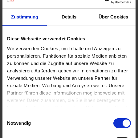
u
n
g
Zustimmung
Details
Über Cookies
Diese Webseite verwendet Cookies
Wir verwenden Cookies, um Inhalte und Anzeigen zu
Substral Herbst-Rasendünger
personalisieren, Funktionen für soziale Medien anbieten
Artikel-Nr.: 7000790-06-cfg
zu können und die Zugriffe auf unsere Website zu
analysieren. Außerdem geben wir Informationen zu Ihrer
Verwendung unserer Website an unsere Partner für
Ähnliche Produkte
soziale Medien, Werbung und Analysen weiter. Unsere
Partner führen diese Informationen möglicherweise mit
weiteren Daten zusammen, die Sie ihnen bereitgestellt
haben oder die sie im Rahmen Ihrer Nutzung der Dienste
gesammelt haben.
Einwilligungsauswahl
Notwendig