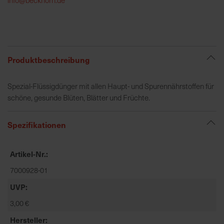
h
e
b
u
n
Produktbeschreibung
g
v
Spezial-Flüssigdünger mit allen Haupt- und Spurennährstoffen für
o
schöne, gesunde Blüten, Blätter und Früchte.
n
V
Spezifikationen
e
r
s
Artikel-Nr.
a
7000928-01
n
d
UVP
k
3,00 €
o
s
Hersteller