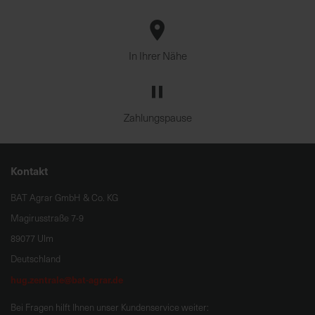
In Ihrer Nähe
Zahlungspause
Kontakt
BAT Agrar GmbH & Co. KG
Magirusstraße 7-9
89077 Ulm
Deutschland
hug.zentrale@bat-agrar.de
Bei Fragen hilft Ihnen unser Kundenservice weiter: