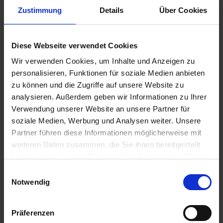
u
Zustimmung
Details
Über Cookies
n
g
Substral Herbst-Rasendünger
Diese Webseite verwendet Cookies
Artikel-Nr.: 7000790-06-cfg
Wir verwenden Cookies, um Inhalte und Anzeigen zu
personalisieren, Funktionen für soziale Medien anbieten
zu können und die Zugriffe auf unsere Website zu
Ähnliche Produkte
analysieren. Außerdem geben wir Informationen zu Ihrer
Verwendung unserer Website an unsere Partner für
soziale Medien, Werbung und Analysen weiter. Unsere
Partner führen diese Informationen möglicherweise mit
weiteren Daten zusammen, die Sie ihnen bereitgestellt
haben oder die sie im Rahmen Ihrer Nutzung der Dienste
gesammelt haben.
Einwilligungsauswahl
Notwendig
Präferenzen