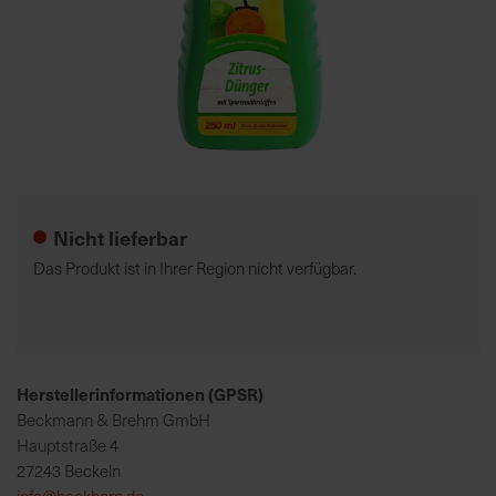
7
5
0
€
Zum
A
Anfang
l
der
l
Nicht lieferbar
Bildgalerie
e
springen
I
Das Produkt ist in Ihrer Region nicht verfügbar.
n
f
o
s
z
Herstellerinformationen (GPSR)
u
Beckmann & Brehm GmbH
r
Hauptstraße 4
E
27243 Beckeln
r
info@beckhorn.de