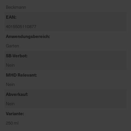
t
Beckmann
e
n
EAN
f
4015505110877
i
Anwendungsbereich
n
d
Garten
e
SB-Verbot
n
S
Nein
i
MHD Relevant
e
a
Nein
u
Abverkauf
f
Nein
d
e
Variante
r
250 ml
S
t