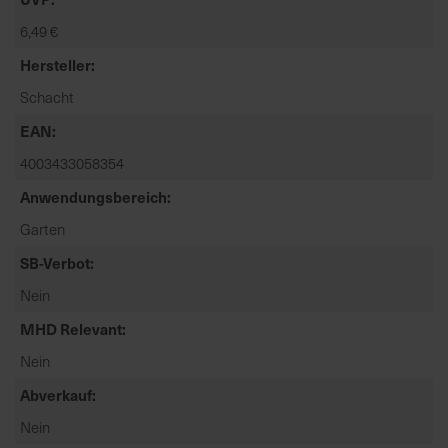
t
6,49 €
e
n
Hersteller
f
Schacht
i
n
EAN
d
4003433058354
e
n
Anwendungsbereich
S
Garten
i
SB-Verbot
e
a
Nein
u
MHD Relevant
f
d
Nein
e
Abverkauf
r
S
Nein
t