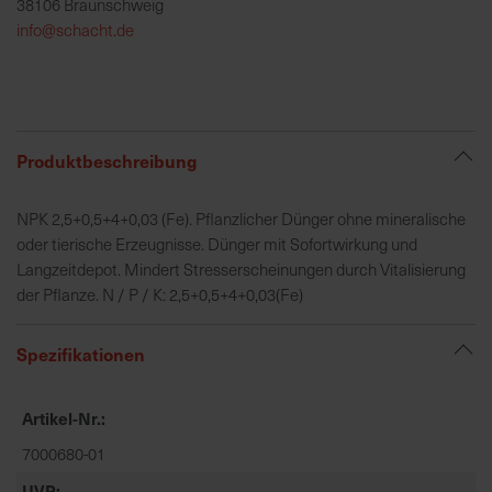
38106 Braunschweig
h
info@schacht.de
e
b
u
n
g
Produktbeschreibung
v
o
NPK 2,5+0,5+4+0,03 (Fe). Pflanzlicher Dünger ohne mineralische
n
oder tierische Erzeugnisse. Dünger mit Sofortwirkung und
V
Langzeitdepot. Mindert Stresserscheinungen durch Vitalisierung
e
der Pflanze. N / P / K: 2,5+0,5+4+0,03(Fe)
r
s
a
Spezifikationen
n
d
Artikel-Nr.
k
o
7000680-01
s
UVP