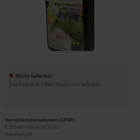
7
5
0
€
A
l
Zum
l
Anfang
e
der
Nicht lieferbar
I
Bildgalerie
n
springen
Das Produkt ist in Ihrer Region nicht verfügbar.
f
o
s
z
u
Herstellerinformationen (GPSR)
r
F. Schacht GmbH & Co. KG
E
Bültenweg 48
r