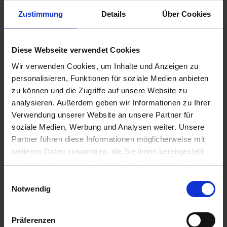
u
Zustimmung
Details
Über Cookies
n
g
Diese Webseite verwendet Cookies
MANNA Bio Rasendünger
Wir verwenden Cookies, um Inhalte und Anzeigen zu
Artikel-Nr.: 7002224-02-cfg
personalisieren, Funktionen für soziale Medien anbieten
zu können und die Zugriffe auf unsere Website zu
Ähnliche Produkte
analysieren. Außerdem geben wir Informationen zu Ihrer
Verwendung unserer Website an unsere Partner für
soziale Medien, Werbung und Analysen weiter. Unsere
Partner führen diese Informationen möglicherweise mit
weiteren Daten zusammen, die Sie ihnen bereitgestellt
haben oder die sie im Rahmen Ihrer Nutzung der Dienste
gesammelt haben.
Einwilligungsauswahl
Notwendig
Präferenzen