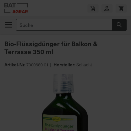
Zum
Inhalt
V
springen
e
Suche
r
Suc
s
a
Bio-Flüssigdünger für Balkon &
n
Terrasse 350 ml
d
k
o
Artikel-Nr.
Hersteller:
7000680-01
Schacht
s
Zum
t
Ende
e
der
n
Bildgalerie
f
springen
r
e
i
a
b