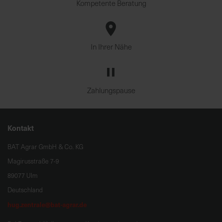
Kompetente Beratung
In Ihrer Nähe
Zahlungspause
Kontakt
BAT Agrar GmbH & Co. KG
Magirusstraße 7-9
89077 Ulm
Deutschland
hug.zentrale@bat-agrar.de