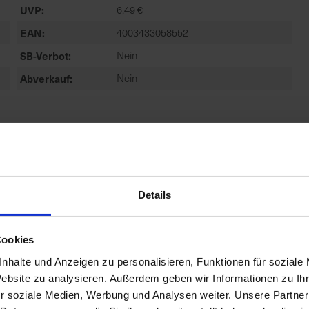
UVP
6,49 €
EAN
4003433058552
SB-Verbot
Nein
Abverkauf
Nein
Details
Cookies
nhalte und Anzeigen zu personalisieren, Funktionen für soziale
Website zu analysieren. Außerdem geben wir Informationen zu I
r soziale Medien, Werbung und Analysen weiter. Unsere Partner