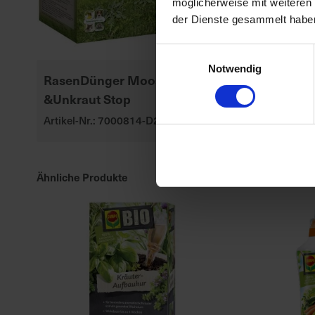
möglicherweise mit weiteren
der Dienste gesammelt habe
Einwilligungsauswahl
Notwendig
RasenDünger Moos-
Substral Her
&Unkraut Stop
Rasendünge
Artikel-Nr.: 7000814-D2-cfg
Artikel-Nr.: 70
Ähnliche Produkte