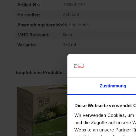
Artikel-Nr.
7000752-01
Hersteller
Schacht
Anwendungsbereich
Garten, Haus
MHD Relevant
Nein
Variante
350 ml
Empfohlene Produkte
Zustimmung
Diese Webseite verwendet 
Wir verwenden Cookies, um I
und die Zugriffe auf unsere 
Website an unsere Partner fü