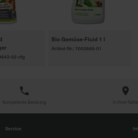
d
Bio Gemüse-Fluid 1 l
er
Artikel-Nr.: 7003565-01
00643-02-cfg
Kompetente Beratung
In Ihrer Näh
Service
In