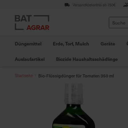
Zum
Versandkostenfrei ab 750€
Inhalt
springen
Suche
Düngemittel
Erde, Torf, Mulch
Geräte
Auslaufartikel
Biozide Haushaltsschädlinge
Startseite
Bio-Flüssigdünger für Tomaten 350 ml
Zum
Ende
der
Bildgalerie
springen