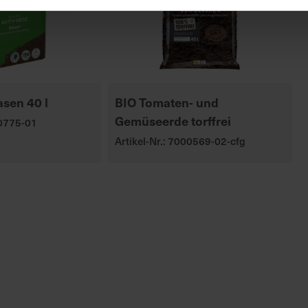
asen 40 l
BIO Tomaten- und
Gemüseerde torffrei
00775-01
Artikel-Nr.: 7000569-02-cfg