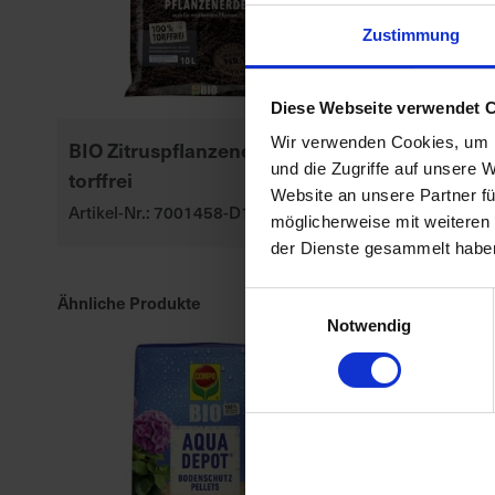
Zustimmung
Diese Webseite verwendet 
Wir verwenden Cookies, um I
BIO Zitruspflanzenerde
Substral Her
und die Zugriffe auf unsere 
torffrei
Rasendünge
Website an unsere Partner fü
Artikel-Nr.: 7001458-D1-cfg
Artikel-Nr.: 70
möglicherweise mit weiteren
der Dienste gesammelt habe
Ähnliche Produkte
Einwilligungsauswahl
Notwendig