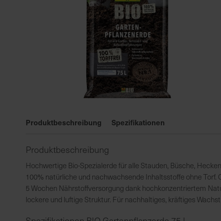
Zum
Anfang
Produktbeschreibung
Spezifikationen
der
Bildgalerie
Produktbeschreibung
springen
Hochwertige Bio-Spezialerde für alle Stauden, Büsche, Hecke
100% natürliche und nachwachsende Inhaltsstoffe ohne Torf. 
5 Wochen Nährstoffversorgung dank hochkonzentriertem Natu
lockere und luftige Struktur. Für nachhaltiges, kräftiges Wac
Spezifikationen BIO Gartenpflanzerde 75 l