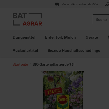
Zum
Versandkostenfrei ab 750€
Inhalt
springen
Suche
Düngemittel
Erde, Torf, Mulch
Geräte
Auslaufartikel
Biozide Haushaltsschädlinge
BIO Gartenpflanzerde 75 l
Startseite
Zum
Ende
der
Bildgalerie
springen