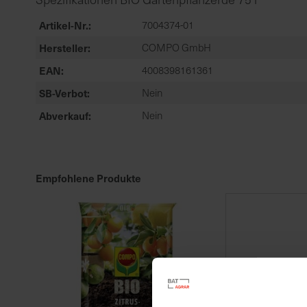
Artikel-Nr.
7004374-01
Hersteller
COMPO GmbH
EAN
4008398161361
SB-Verbot
Nein
Abverkauf
Nein
Empfohlene Produkte