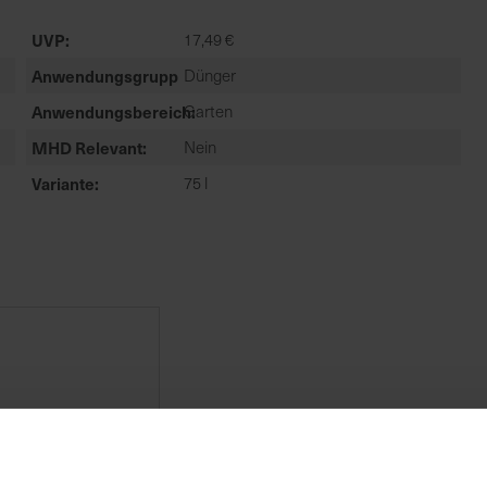
UVP
17,49 €
Anwendungsgruppe
Dünger
Anwendungsbereich
Garten
MHD Relevant
Nein
Variante
75 l