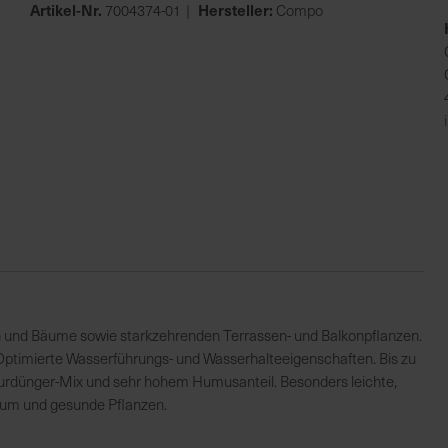
Artikel-Nr.
Hersteller:
7004374-01
Compo
n und Bäume sowie starkzehrenden Terrassen- und Balkonpflanzen.
Optimierte Wasserführungs- und Wasserhalteeigenschaften. Bis zu
rdünger-Mix und sehr hohem Humusanteil. Besonders leichte,
hstum und gesunde Pflanzen.