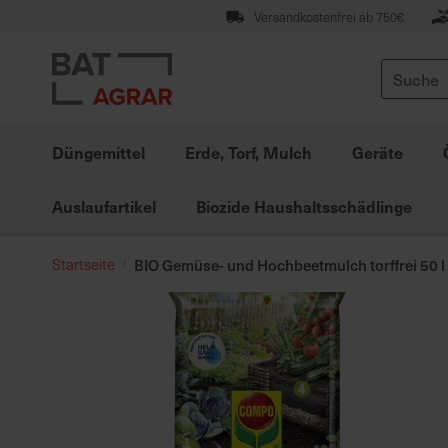
Zum
Versandkostenfrei ab 750€
Inhalt
springen
Suche
Düngemittel
Erde, Torf, Mulch
Geräte
Auslaufartikel
Biozide Haushaltsschädlinge
Startseite
BIO Gemüse- und Hochbeetmulch torffrei 50 l
Zum
Ende
der
Bildgalerie
springen