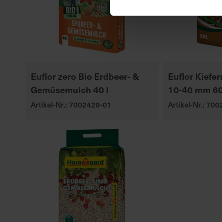
Euflor zero Bio Erdbeer- &
Euflor Kiefe
Gemüsemulch 40 l
10-40 mm 60
Artikel-Nr.: 7002429-01
Artikel-Nr.: 70