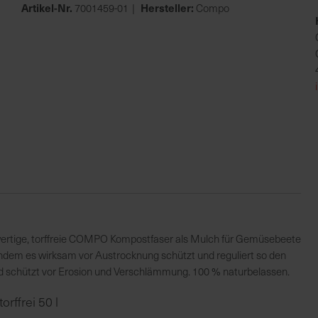
Artikel-Nr.
Hersteller:
7001459-01
Compo
chwertige, torffreie COMPO Kompostfaser als Mulch für Gemüsebeete
indem es wirksam vor Austrocknung schützt und reguliert so den
schützt vor Erosion und Verschlämmung. 100 % naturbelassen.
rffrei 50 l