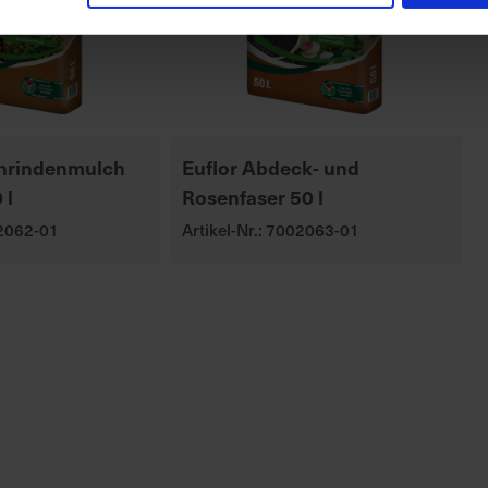
rnrindenmulch
Euflor Abdeck- und
 l
Rosenfaser 50 l
02062-01
Artikel-Nr.: 7002063-01