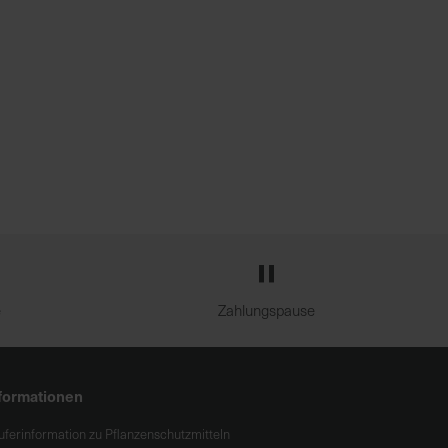
e
Zahlungspause
formationen
uferinformation zu Pflanzenschutzmitteln