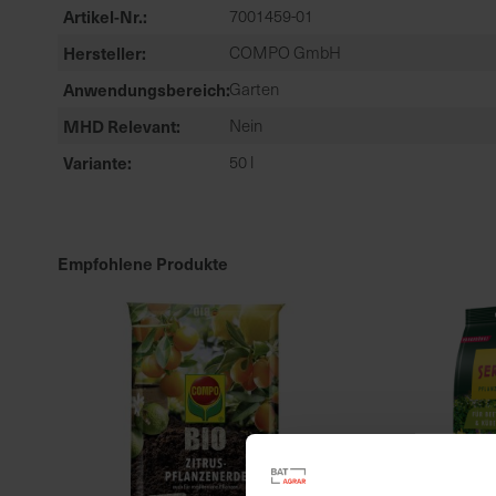
Artikel-Nr.
7001459-01
Hersteller
COMPO GmbH
Anwendungsbereich
Garten
MHD Relevant
Nein
Variante
50 l
Empfohlene Produkte