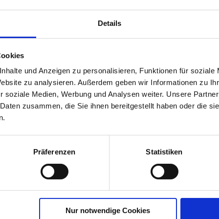
Details
oor Pflanz-
Cookies
 Balkon- &
nhalte und Anzeigen zu personalisieren, Funktionen für soziale
Website zu analysieren. Außerdem geben wir Informationen zu I
r soziale Medien, Werbung und Analysen weiter. Unsere Partner
00835-01-cfg
 Daten zusammen, die Sie ihnen bereitgestellt haben oder die s
n.
Präferenzen
Statistiken
Nur notwendige Cookies