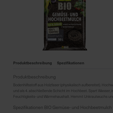
Zum
Anfang
Produktbeschreibung
Spezifikationen
der
Bildgalerie
Produktbeschreibung
springen
Bodenhilfsstoff aus Holzfaser (physikalisch aufbereitet). Ho
und als 4. abschließende Schicht im Hochbeet. Spart Wasser, 
Feuchtigkeits- und Wärmehaushalt. Hemmt Unkrautwuchs und 
Spezifikationen BIO Gemüse- und Hochbeetmulch to