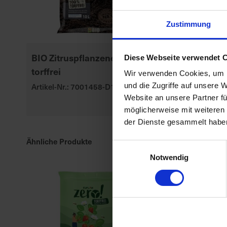
Zustimmung
BIO Zitruspflanzenerde
Seramis Outd
Diese Webseite verwendet 
torffrei
Gran. Beet-,
Wir verwenden Cookies, um I
Kübelpflanz
Artikel-Nr.: 7001458-D1-cfg
und die Zugriffe auf unsere 
Website an unsere Partner fü
Artikel-Nr.: 70
möglicherweise mit weiteren
der Dienste gesammelt habe
Ähnliche Produkte
Einwilligungsauswahl
Notwendig