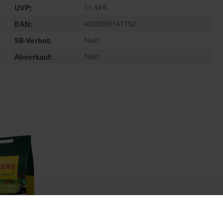
UVP
11,49 €
EAN
4008398141752
SB-Verbot
Nein
Abverkauf
Nein