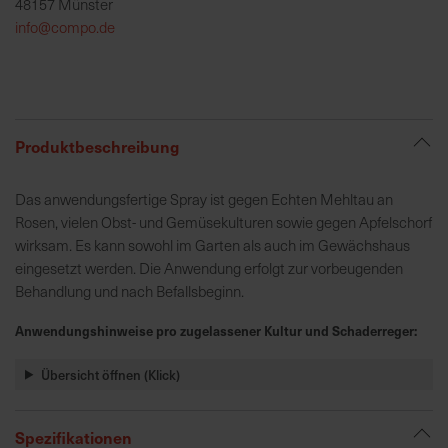
48157 Münster
h
info@compo.de
e
b
u
n
g
Produktbeschreibung
v
o
Das anwendungsfertige Spray ist gegen Echten Mehltau an
n
Rosen, vielen Obst- und Gemüsekulturen sowie gegen Apfelschorf
V
wirksam. Es kann sowohl im Garten als auch im Gewächshaus
e
eingesetzt werden. Die Anwendung erfolgt zur vorbeugenden
r
Behandlung und nach Befallsbeginn.
s
a
Anwendungshinweise pro zugelassener Kultur und Schaderreger:
n
d
Übersicht öffnen (Klick)
k
o
s
Spezifikationen