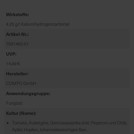
t
e
Wirkstoffe
n
f
4.25 g/l Kaliumhydrogencarbonat
i
Artikel-Nr.
n
7001462-01
d
e
UVP
n
14,99 €
S
i
Hersteller
e
COMPO GmbH
a
u
Anwendungsgruppe
f
Fungizid
d
Kultur (Name)
e
r
Tomate, Aubergine, Gemüsepaprika (inkl. Peperoni und Chili),
S
Apfel, Hopfen, Johannisbeerartiges Bee...
t