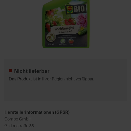
7
5
0
€
A
l
Zum
l
Anfang
e
der
Nicht lieferbar
I
Bildgalerie
n
springen
Das Produkt ist in Ihrer Region nicht verfügbar.
f
o
s
z
u
Herstellerinformationen (GPSR)
r
Compo GmbH
E
Gildenstraße 38
r