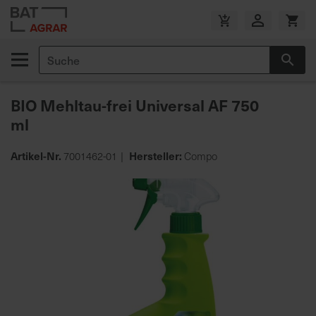
Zum
Inhalt
V
springen
e
Suche
r
Suc
s
a
BIO Mehltau-frei Universal AF 750
n
ml
d
k
o
Artikel-Nr.
Hersteller:
7001462-01
Compo
s
Zum
t
Ende
e
der
n
Bildgalerie
f
springen
r
e
i
a
b