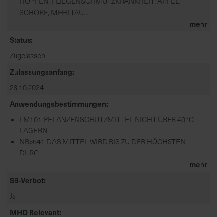
HOPFEN, FLIEGENSCHMUTZKRANKHEIT: APFEL,
d
SCHORF, MEHLTAU...
z
mehr
u
Status
v
e
Zugelassen
r
Zulassungsanfang
l
23.10.2024
ä
s
Anwendungsbestimmungen
s
LM101-PFLANZENSCHUTZMITTEL NICHT ÜBER 40 °C
i
LAGERN.
g
NB6641-DAS MITTEL WIRD BIS ZU DER HÖCHSTEN
e
DURC...
L
mehr
i
e
SB-Verbot
f
Ja
e
r
MHD Relevant