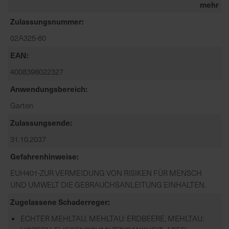
mehr
a
Zulassungsnummer
r
t
02A325-60
s
EAN
e
i
4008398022327
t
Anwendungsbereich
e
Garten
Zulassungsende
S
c
31.10.2037
h
Gefahrenhinweise
n
e
EUH401-ZUR VERMEIDUNG VON RISIKEN FÜR MENSCH
l
UND UMWELT DIE GEBRAUCHSANLEITUNG EINHALTEN.
l
Zugelassene Schaderreger
e
u
ECHTER MEHLTAU, MEHLTAU: ERDBEERE, MEHLTAU:
n