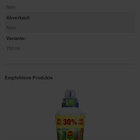
u
Nein
n
Abverkauf
g
Nein
Variante
750 ml
Empfohlene Produkte