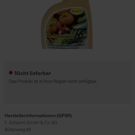
7
5
0
€
A
l
Zum
l
Anfang
e
der
Nicht lieferbar
I
Bildgalerie
n
springen
Das Produkt ist in Ihrer Region nicht verfügbar.
f
o
s
z
u
Herstellerinformationen (GPSR)
r
F. Schacht GmbH & Co. KG
E
Bültenweg 48
r