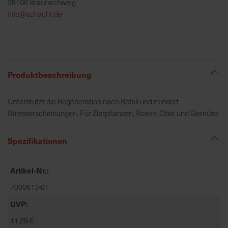
38106 Braunschweig
h
info@schacht.de
e
b
u
n
g
Produktbeschreibung
v
o
Unterstützt die Regeneration nach Befall und mindert
n
Stresserscheinungen. Für Zierpflanzen, Rosen, Obst und Gemüse.
V
e
r
Spezifikationen
s
a
Artikel-Nr.
n
d
7000513-01
k
UVP
o
11,29 €
s