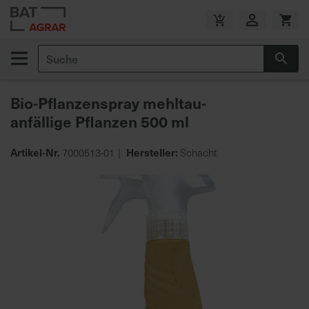
Zum
Inhalt
V
springen
e
Suche
r
Suc
s
a
Bio-Pflanzenspray mehltau-
n
anfällige Pflanzen 500 ml
d
k
o
Artikel-Nr.
Hersteller:
7000513-01
Schacht
s
Zum
t
Ende
e
der
n
Bildgalerie
f
springen
r
e
i
a
b