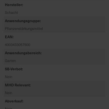
t
Hersteller
e
Schacht
n
f
Anwendungsgruppe
i
Pflanzenstärkungsmittel
n
d
EAN
e
4003433057500
n
Anwendungsbereich
S
i
Garten
e
SB-Verbot
a
u
Nein
f
MHD Relevant
d
e
Nein
r
Abverkauf
S
Nein
t