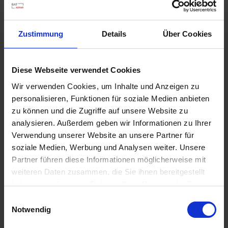
u
n
g
Zustimmung
Details
Über Cookies
Diese Webseite verwendet Cookies
Wir verwenden Cookies, um Inhalte und Anzeigen zu
Substral Herbst-Rasendünger
personalisieren, Funktionen für soziale Medien anbieten
Artikel-Nr.: 7000790-06-cfg
zu können und die Zugriffe auf unsere Website zu
analysieren. Außerdem geben wir Informationen zu Ihrer
Verwendung unserer Website an unsere Partner für
Ähnliche Produkte
soziale Medien, Werbung und Analysen weiter. Unsere
Partner führen diese Informationen möglicherweise mit
weiteren Daten zusammen, die Sie ihnen bereitgestellt
haben oder die sie im Rahmen Ihrer Nutzung der Dienste
gesammelt haben.
Einwilligungsauswahl
Notwendig